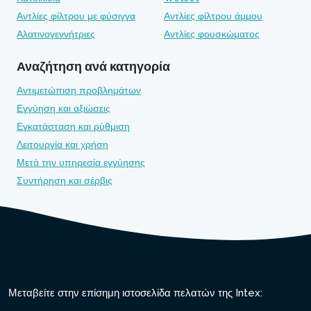
Αντλίες φίλτρου με φύσιγγα
Αντλίες φίλτρου άμμου
Αλατινογεννήτριες
Αντλίες φουσκώματος
Αναζήτηση ανά κατηγορία
Αντιμετώπιση προβλημάτων
Εγγύηση και αξιώσεις
Εγκατάσταση και ρύθμιση
Λειτουργία και χρήση
Μετά την υπηρεσία εγγύησης
Συντήρηση και σέρβις
Μεταβείτε στην επίσημη ιστοσελίδα πελατών της Intex: