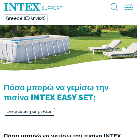
SUPPORT
Greece (Ελληνικά)
Πόσο μπορώ να γεμίσω την
πισίνα INTEX EASY SET;
Εγκατάσταση και ρύθμιση
Πόσο μπορώ να γεμίσω την πισίνα INTEX