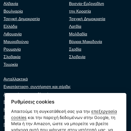
Αλβανία
Βοσνία-Ερζεγοβίνη
Βουλγαρία
την Κροατία
Τσεχική Δημοκρατία
Τσεχική Δημοκρατία
Ελλάδα
Λατβία
Λιθουανία
Μολδαβία
Μαυροβούνιο
Βόρεια Μακεδονία
Ρουμανία
Σερβία
Σλοβακία
Σλοβενία
Τουρκία
Ανταλλακτικά
Εγκατάσταση, συντήρηση και σέρβις
Αντιμετώπιση προβλημάτων
Ρυθμίσεις cookies
Εγγυήσεις και αξιώσεις
Κατάλογος λιανοπωλητών
Απαιτούμε τη συγκατάθεσή σας για την
επεξεργασία
Εικονικός βοηθός
cookies
και την παροχή δεδομένων στην Google, τη
Meta ή την Amazon, ώστε να μπορείτε να βρείτε
Γράψτε μας
γρήγορα αυτό που ψάχνετε στον ιστότοπό μας, να