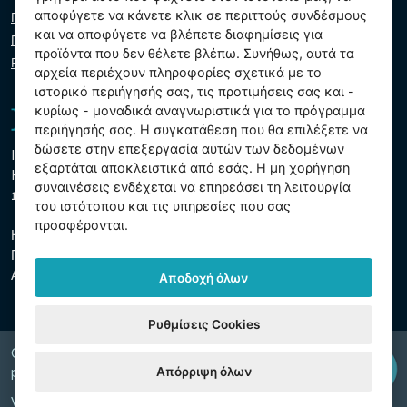
αποφύγετε να κάνετε κλικ σε περιττούς συνδέσμους
Πολιτική απορρήτου
και να αποφύγετε να βλέπετε διαφημίσεις για
Πολιτική cookie
προϊόντα που δεν θέλετε βλέπω. Συνήθως, αυτά τα
Ρυθμίσεις cookies
αρχεία περιέχουν πληροφορίες σχετικά με το
ιστορικό περιήγησής σας, τις προτιμήσεις σας και -
κυρίως - μοναδικά αναγνωριστικά για το πρόγραμμα
περιήγησής σας. Η συγκατάθεση που θα επιλέξετε να
δώσετε στην επεξεργασία αυτών των δεδομένων
Intex Trading, s.r.o.
εξαρτάται αποκλειστικά από εσάς. Η μη χορήγηση
Hradecká 2526/3
συναινέσεις ενδέχεται να επηρεάσει τη λειτουργία
130 00 Πράγα 3 - Τσεχική Δημοκρατία
του ιστότοπου και τις υπηρεσίες που σας
προσφέρονται.
Η εταιρεία είναι εγγεγραμμένη στο δημοτικό δικαστήριο της
Πράγας, τμήμα Γ, ένθετο 74759
ΑΜΕ 26150808, ΑΦΜ CZ26150808
Αποδοχή όλων
Ρυθμίσεις Cookies
Copyright © 2026 INTEX TRADING s.r.o. Všechna
Απόρριψη όλων
právavyhrazena.
Web by
digiONE