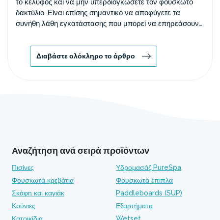
το κέλυφος και να μην υπερδιογκώσετε τον φουσκωτό
δακτύλιο. Είναι επίσης σημαντικό να αποφύγετε τα
συνήθη λάθη εγκατάστασης που μπορεί να επηρεάσουν
τη λειτουργικότητα της πισίνας.
Διαβάστε ολόκληρο το άρθρο
Αναζήτηση ανά σειρά προϊόντων
Πισίνες
Υδρομασάζ PureSpa
Φουσκωτά κρεβάτια
Φουσκωτά έπιπλα
Σκάφη και καγιάκ
Paddleboards (SUP)
Κούνιες
Εξαρτήματα
Κατοικίδια
Wetset