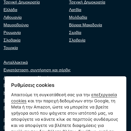
Τσεχική Δημοκρατία
Τσεχική Δημοκρατία
Ελλάδα
Λατβία
Λιθουανία
Μολδαβία
Μαυροβούνιο
Βόρεια Μακεδονία
Ρουμανία
Σερβία
Σλοβακία
Σλοβενία
Τουρκία
Ανταλλακτικά
Εγκατάσταση, συντήρηση και σέρβις
Αντιμετώπιση προβλημάτων
Ρυθμίσεις cookies
Εγγυήσεις και αξιώσεις
Κατάλογος λιανοπωλητών
Απαιτούμε τη συγκατάθεσή σας για την
επεξεργασία
Εικονικός βοηθός
cookies
και την παροχή δεδομένων στην Google, τη
Meta ή την Amazon, ώστε να μπορείτε να βρείτε
Γράψτε μας
γρήγορα αυτό που ψάχνετε στον ιστότοπό μας, να
αποφύγετε να κάνετε κλικ σε περιττούς συνδέσμους
Πολιτική απορρήτου
και να αποφύγετε να βλέπετε διαφημίσεις για
Πολιτική cookie