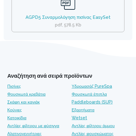
AGPD5 Συναρμολόγηση πισίνας EasySet
pdf, 578.5 Kb
Αναζήτηση ανά σειρά προϊόντων
Πισίνες
Υδρομασάζ PureSpa
Φουσκωτά κρεβάτια
Φουσκωτά έπιπλα
Σκάφη και καγιάκ
Paddleboards (SUP)
Κούνιες
Εξαρτήματα
Κατοικίδια
Wetset
Αντλίες φίλτρου με φύσιγγα
Αντλίες φίλτρου άμμου
Αλατινογεννήτριες
Αντλίες φουσκώματος