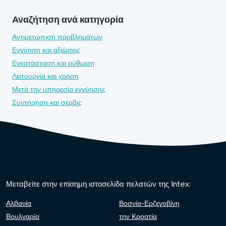
Αναζήτηση ανά κατηγορία
Αντιμετώπιση προβλημάτων
Εγγύηση και αξιώσεις
Εγκατάσταση και ρύθμιση
Λειτουργία και χρήση
Μετά την υπηρεσία εγγύησης
Συντήρηση και σέρβις
Μεταβείτε στην επίσημη ιστοσελίδα πελατών της Intex:
Αλβανία
Βοσνία-Ερζεγοβίνη
Βουλγαρία
την Κροατία