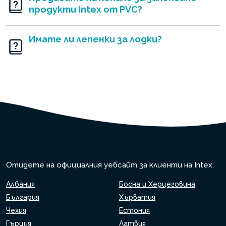
продукти Intex от PVC?
Имате ли лепенки за лодки?
Отидете на официалния уебсайт за клиенти на Intex:
Албания
Босна и Херцеговина
България
Хърватия
Чехия
Естония
Гърция
Латвия