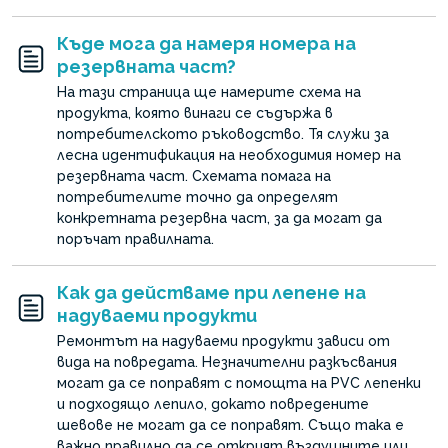
Къде мога да намеря номера на
резервната част?
На тази страница ще намерите схема на
продукта, която винаги се съдържа в
потребителското ръководство. Тя служи за
лесна идентификация на необходимия номер на
резервната част. Схемата помага на
потребителите точно да определят
конкретната резервна част, за да могат да
поръчат правилната.
Как да действаме при лепене на
надуваеми продукти
Ремонтът на надуваеми продукти зависи от
вида на повредата. Незначителни разкъсвания
могат да се поправят с помощта на PVC лепенки
и подходящо лепило, докато повредените
шевове не могат да се поправят. Също така е
важно правилно да се открият въздушните или