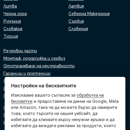
Литва
Латвия
Черна гора
Северна Македония
Румъния
Сърбия
Словакия
Словения
Турция
Резервни части
Монтаж, поддръжка и сервиз
Отстраняване на неизправности
Гаранции и претенции
Списък на търговците на дребно
Настройки на бисквитките
Виртуален асистент
Изискваме вашето съгласие за
обработка на
Пишете ни
бисквитки
и предоставяне на данни на Google, Meta
или Amazon, така че да можете бързо да намерите
Политика за поверителност
това, което търсите на нашия уебсайт, да
Политика за използване на бисквитки
избягвате да кликвате върху ненужни връзки и да
Настройки на бисквитките
избягвате да виждате реклами за продукти, които