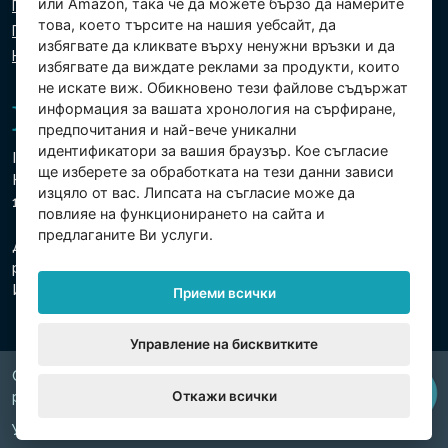
или Amazon, така че да можете бързо да намерите
Политика за поверителност
това, което търсите на нашия уебсайт, да
Политика за използване на бисквитки
избягвате да кликвате върху ненужни връзки и да
Настройки на бисквитките
избягвате да виждате реклами за продукти, които
не искате виж. Обикновено тези файлове съдържат
информация за вашата хронология на сърфиране,
предпочитания и най-вече уникални
идентификатори за вашия браузър. Кое съгласие
Intex Trading, s.r.o.
ще изберете за обработката на тези данни зависи
Hradecká 2526/3
изцяло от вас. Липсата на съгласие може да
130 00 Прага 3 - Чешка република
повлияе на функционирането на сайта и
предлаганите Ви услуги.
Дружеството е регистрирано в Градския съд в Прага,
раздел В, вх. 74759
Ид.№ 26150808, Данъчен Ид.№ CZ26150808
Приеми всички
Управление на бисквитките
Copyright © 2026 INTEX TRADING s.r.o. Všechna
Откажи всички
právavyhrazena.
Уеб от
digiONE