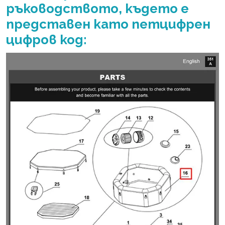
ръководството, където е
представен като петцифрен
цифров код: