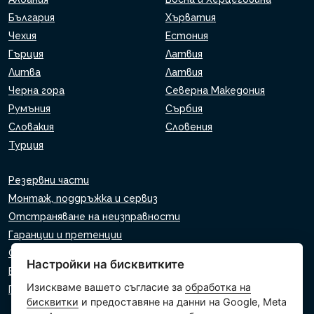
България
Хърватия
Чехия
Естония
Гърция
Латвия
Литва
Латвия
Черна гора
Северна Македония
Румъния
Сърбия
Словакия
Словения
Турция
Резервни части
Монтаж, поддръжка и сервиз
Отстраняване на неизправности
Гаранции и претенции
Списък на търговците на дребно
Настройки на бисквитките
Виртуален асистент
Изискваме вашето съгласие за
обработка на
Пишете ни
бисквитки
и предоставяне на данни на Google, Meta