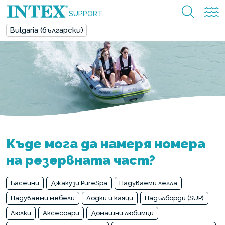
SUPPORT
Bulgaria (български)
Къде мога да намеря номера
на резервната част?
Басейни
Джакузи PureSpa
Надуваеми легла
Надуваеми мебели
Лодки и каяци
Падълборди (SUP)
Люлки
Аксесоари
Домашни любимци