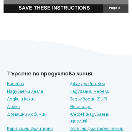
Търсене по продуктова линия
Басейни
Джакузи PureSpa
Надуваеми легла
Надуваеми мебели
Лодки и каяци
Падълборди (SUP)
Люлки
Аксесоари
Домашни любимци
Wetset (надуваеми
изделия)
Картушни филтърни
Пясъчни филтърни помпи