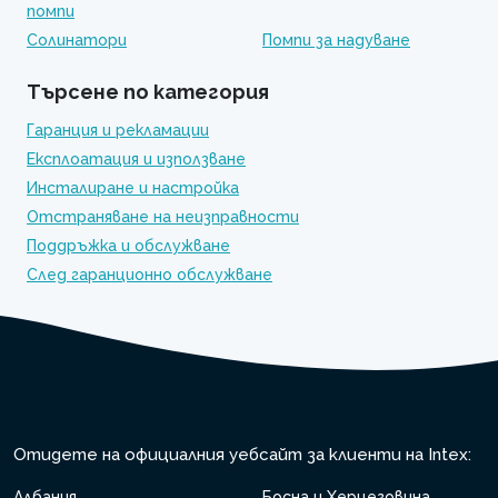
помпи
Солинатори
Помпи за надуване
Търсене по категория
Гаранция и рекламации
Експлоатация и използване
Инсталиране и настройка
Отстраняване на неизправности
Поддръжка и обслужване
След гаранционно обслужване
Отидете на официалния уебсайт за клиенти на Intex:
Албания
Босна и Херцеговина