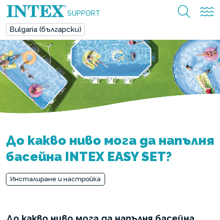
SUPPORT
Bulgaria (български)
До какво ниво мога да напълня
басейна INTEX EASY SET?
Инсталиране и настройка
До какво ниво мога да напълня басейна