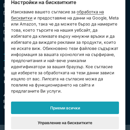
Настройки на бисквитките
Виртуален асистент
Изискваме вашето съгласие за
обработка на
Пишете ни
бисквитки
и предоставяне на данни на Google, Meta
или Amazon, така че да можете бързо да намерите
Политика за поверителност
това, което търсите на нашия уебсайт, да
Политика за използване на бисквитки
избягвате да кликвате върху ненужни връзки и да
Настройки на бисквитките
избягвате да виждате реклами за продукти, които
не искате виж. Обикновено тези файлове съдържат
информация за вашата хронология на сърфиране,
предпочитания и най-вече уникални
идентификатори за вашия браузър. Кое съгласие
Intex Trading, s.r.o.
ще изберете за обработката на тези данни зависи
Hradecká 2526/3
изцяло от вас. Липсата на съгласие може да
130 00 Прага 3 - Чешка република
повлияе на функционирането на сайта и
предлаганите Ви услуги.
Дружеството е регистрирано в Градския съд в Прага,
раздел В, вх. 74759
Ид.№ 26150808, Данъчен Ид.№ CZ26150808
Приеми всички
Управление на бисквитките