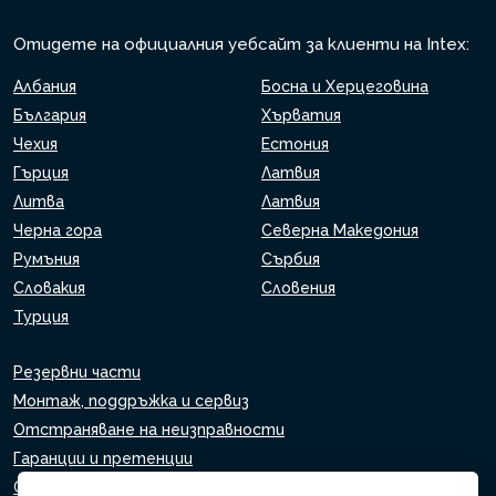
Отидете на официалния уебсайт за клиенти на Intex:
Албания
Босна и Херцеговина
България
Хърватия
Чехия
Естония
Гърция
Латвия
Литва
Латвия
Черна гора
Северна Македония
Румъния
Сърбия
Словакия
Словения
Турция
Резервни части
Монтаж, поддръжка и сервиз
Отстраняване на неизправности
Гаранции и претенции
Списък на търговците на дребно