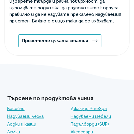
изберете твърда и равна повърхност, да
използвате подложка, да разположите корпуса
правилно и да не надувате прекалено надуваемия
пръстен. Важно е също така да се избягват
често срещани грешки при монтажа, които
могат да повлияят на функционалността на
басейна.
Прочетете цялата статия
Търсене по продуктова линия
Басейни
Джакузи PureSpa
Надуваеми легла
Надуваеми мебели
Лодки и каяци
Падълборди (SUP)
Люлки
Аксесоари