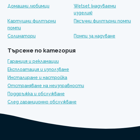
Домашни любимци
Wetset (надуваеми
изделия)
Картушни филтърни
Пясъчни филтърни помпи
помпи
Солинатори
Помпи за надуване
Търсене по категория
Гаранция и рекламации
Експлоатация и използване
Инсталиране и настройка
Отстраняване на неизправности
Поддръжка и обслужване
След гаранционно обслужване