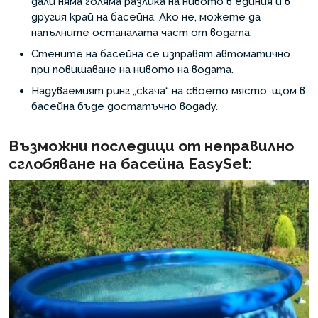
дали няма голяма разлика на нивото в единия и в
другия край на басейна. Ако не, можете да
напълните останалата част от водата.
Стените на басейна се изправят автоматично
при повишаване на нивото на водата.
Надуваемият ринг „скача“ на своето място, щом в
басейна бъде достатъчно водаdy.
Възможни последици от неправилно
сглобяване на басейна EasySet: