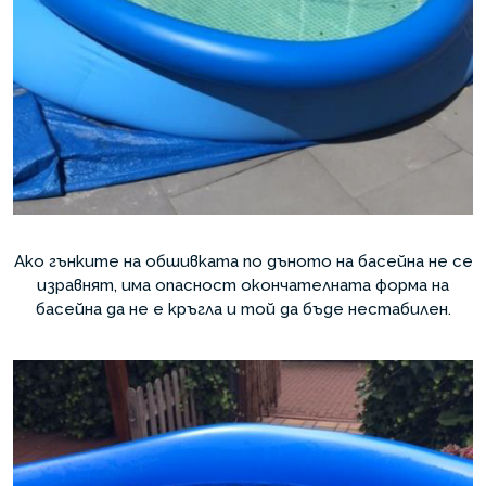
Ако гънките на обшивката по дъното на басейна не се
изравнят, има опасност окончателната форма на
басейна да не е кръгла и той да бъде нестабилен.