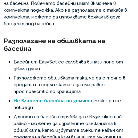
на басейна. Повечето басейни имат включена в
комплекта подложка. Ако не разполагате с такава в
комплекта, можете да използвате всякакъв друг
брезент под басейна.
Разполагане на обшивката на
басейна
Басейнът EasySet се сглобява винаги поне от
двама души
Разположете обшивката така, че да е точно в
средата на подложката и да има равно
пространство по краищата.
Не влачете басейна по земята
, може да се
повреди.
Дъното на басейна трябва да е възможно най-
равно - можете да изравните огъванията в
обшивката, като избутате гънките навън от
средата на басейна към външните му краища.