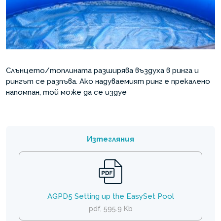
Слънцето/топлината разширява въздуха в ринга и
рингът се разпъва. Ако надуваемият ринг е прекалено
напомпан, той може да се издуе
Изтегляния
AGPD5 Setting up the EasySet Pool
pdf, 595.9 Kb