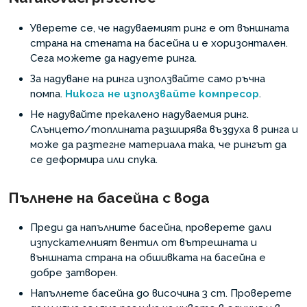
Уверете се, че надуваемият ринг е от външната
страна на стената на басейна и е хоризонтален.
Сега можете да надуете ринга.
За надуване на ринга използвайте само ръчна
помпа.
Никога не използвайте компресор
.
Не надувайте прекалено надуваемия ринг.
Слънцето/топлината разширява въздуха в ринга и
може да разтегне материала така, че рингът да
се деформира или спука.
Пълнене на басейна с вода
Преди да напълните басейна, проверете дали
изпускателният вентил от вътрешната и
външната страна на обшивката на басейна е
добре затворен.
Напълнете басейна до височина 3 cm. Проверете