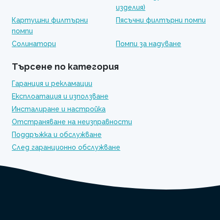
изделия)
Картушни филтърни
Пясъчни филтърни помпи
помпи
Солинатори
Помпи за надуване
Търсене по категория
Гаранция и рекламации
Експлоатация и използване
Инсталиране и настройка
Отстраняване на неизправности
Поддръжка и обслужване
След гаранционно обслужване