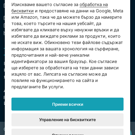
Изискваме вашето съгласие за
обработка на
Пишете ни
бисквитки
и предоставяне на данни на Google, Meta
или Amazon, така че да можете бързо да намерите
Политика за поверителност
това, което търсите на нашия уебсайт, да
Политика за използване на бисквитки
избягвате да кликвате върху ненужни връзки и да
Настройки на бисквитките
избягвате да виждате реклами за продукти, които
не искате виж. Обикновено тези файлове съдържат
информация за вашата хронология на сърфиране,
предпочитания и най-вече уникални
идентификатори за вашия браузър. Кое съгласие
Intex Trading, s.r.o.
ще изберете за обработката на тези данни зависи
Hradecká 2526/3
изцяло от вас. Липсата на съгласие може да
130 00 Прага 3 - Чешка република
повлияе на функционирането на сайта и
предлаганите Ви услуги.
Дружеството е регистрирано в Градския съд в Прага,
раздел В, вх. 74759
Ид.№ 26150808, Данъчен Ид.№ CZ26150808
Приеми всички
Управление на бисквитките
Copyright © 2026 INTEX TRADING s.r.o. Všechna