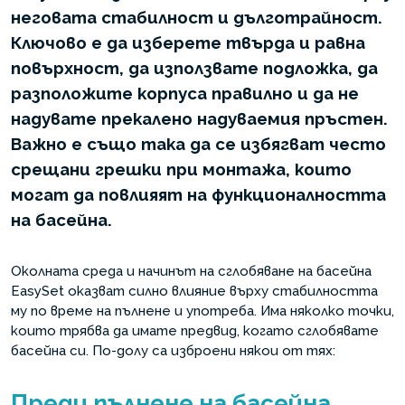
неговата стабилност и дълготрайност.
Ключово е да изберете твърда и равна
повърхност, да използвате подложка, да
разположите корпуса правилно и да не
надувате прекалено надуваемия пръстен.
Важно е също така да се избягват често
срещани грешки при монтажа, които
могат да повлияят на функционалността
на басейна.
Околната среда и начинът на сглобяване на басейна
EasySet оказват силно влияние върху стабилността
му по време на пълнене и употреба. Има няколко точки,
които трябва да имате предвид, когато сглобявате
басейна си. По-долу са изброени някои от тях:
Преди пълнене на басейна