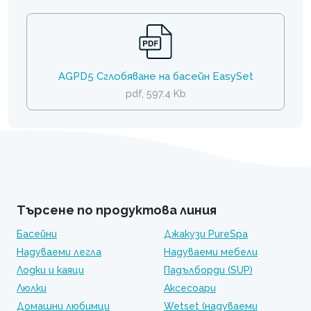
AGPD5 Сглобяване на басейн EasySet
pdf, 597.4 Kb
Търсене по продуктова линия
Басейни
Джакузи PureSpa
Надуваеми легла
Надуваеми мебели
Лодки и каяци
Падълборди (SUP)
Люлки
Аксесоари
Домашни любимци
Wetset (надуваеми