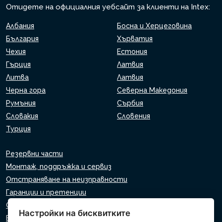
Отидете на официалния уебсайт за клиенти на Intex:
Албания
Босна и Херцеговина
България
Хърватия
Чехия
Естония
Гърция
Латвия
Литва
Латвия
Черна гора
Северна Македония
Румъния
Сърбия
Словакия
Словения
Турция
Резервни части
Монтаж, поддръжка и сервиз
Отстраняване на неизправности
Гаранции и претенции
Списък на търговците на дребно
Настройки на бисквитките
Виртуален асистент