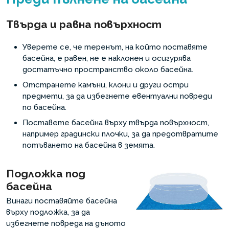
Твърда и равна повърхност
Уверете се, че теренът, на който поставяте
басейна, е равен, не е наклонен и осигурява
достатъчно пространство около басейна.
Отстранете камъни, клони и други остри
предмети, за да избегнете евентуални повреди
по басейна.
Поставете басейна върху твърда повърхност,
например градински плочки, за да предотвратите
потъването на басейна в земята.
Подложка под
басейна
Винаги поставяйте басейна
върху подложка, за да
избегнете повреда на дъното