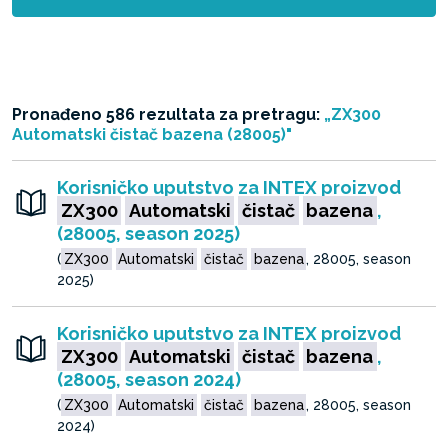
Pronađeno 586 rezultata za pretragu:
„ZX300
Automatski čistač bazena (28005)"
Korisničko uputstvo za INTEX proizvod
ZX300
Automatski
čistač
bazena
,
(28005, season 2025)
(
ZX300
Automatski
čistač
bazena
, 28005, season
2025)
Korisničko uputstvo za INTEX proizvod
ZX300
Automatski
čistač
bazena
,
(28005, season 2024)
(
ZX300
Automatski
čistač
bazena
, 28005, season
2024)