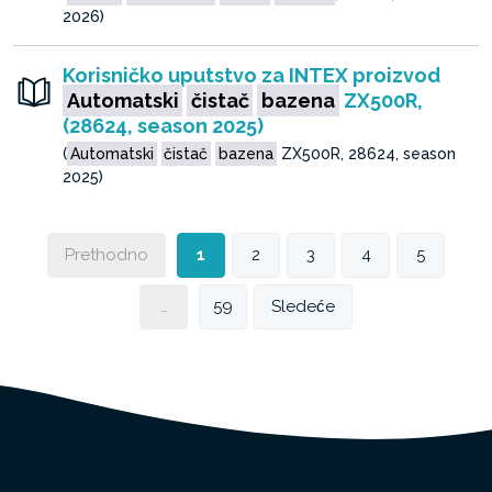
2026)
Korisničko uputstvo za INTEX proizvod
Automatski
čistač
bazena
ZX500R,
(28624, season 2025)
(
Automatski
čistač
bazena
ZX500R, 28624, season
2025)
Prethodno
1
2
3
4
5
…
59
Sledeće