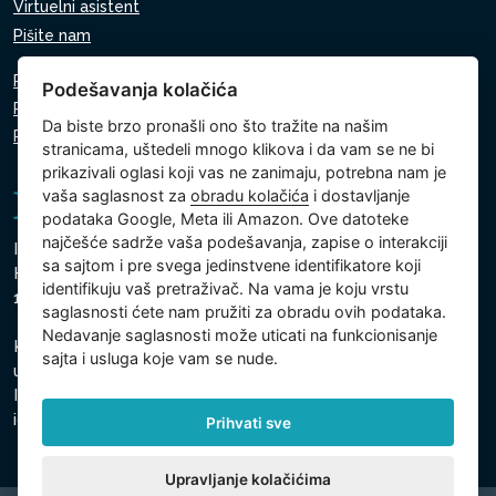
Virtuelni asistent
Pišite nam
Pravila o zaštiti ličnih podataka
Podešavanja kolačića
Pravila o korišćenju kolačića
Da biste brzo pronašli ono što tražite na našim
Podešavanja kolačića
stranicama, uštedeli mnogo klikova i da vam se ne bi
prikazivali oglasi koji vas ne zanimaju, potrebna nam je
vaša saglasnost za
obradu kolačića
i dostavljanje
podataka Google, Meta ili Amazon. Ove datoteke
najčešće sadrže vaša podešavanja, zapise o interakciji
Intex Trading, s.r.o.
sa sajtom i pre svega jedinstvene identifikatore koji
Hradecká 2526/3
identifikuju vaš pretraživač. Na vama je koju vrstu
130 00 Prag 3 - Češka Republika
saglasnosti ćete nam pružiti za obradu ovih podataka.
Nedavanje saglasnosti može uticati na funkcionisanje
Kompanija je upisana kod Gradski sud u Pragu, odeljak C,
sajta i usluga koje vam se nude.
ulozak 74759
Identifikacioni broj kompanije: 26150808, Poreski
identifikacioni broj: CZ26150808
Prihvati sve
Upravljanje kolačićima