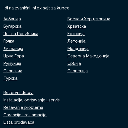
Idi na zvanični Intex sajt za kupce
Албанија
Босна и Херцеговина
Бугарска
Хрватска
Чешка Република
Естонија
Грчка
Летонија
Литванија
Молдавија
Црна Гора
Северна Македонија
Румунија
Србија
Словакиа
Словенија
Турска
Rezervni delovi
Instalacija, održavanje i servis
Rešavanje problema
Garancije i reklamacije
Lista prodavaca