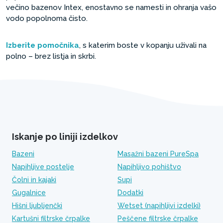
večino bazenov Intex, enostavno se namesti in ohranja vašo
vodo popolnoma čisto.
Izberite pomočnika
, s katerim boste v kopanju uživali na
polno – brez listja in skrbi.
Iskanje po liniji izdelkov
Bazeni
Masažni bazeni PureSpa
Napihljive postelje
Napihljivo pohištvo
Čolni in kajaki
Supi
Gugalnice
Dodatki
Hišni ljubljenčki
Wetset (napihljivi izdelki)
Kartušni filtrske črpalke
Peščene filtrske črpalke