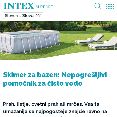
SUPPORT
Slovenia (Slovenšči)
Skimer za bazen: Nepogrešljivi
pomočnik za čisto vodo
Prah, listje, cvetni prah ali mrčes. Vsa ta
umazanija se najpogosteje znajde ravno na