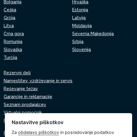
Bolgarija
Hrvaška
Češka
Estonija
Grčija
Latvija
Litva
Moldavija
Črna gora
Severna Makedonija
Romunija
Srbija
Slovaška
Slovenija
Turčija
Rezervni deli
Namestitev, vzdrževanje in servis
Reševanje težav
Garancije in reklamacije
Seznam prodajalcev
Virtualni pomočnik
Pišite nam
Nastavitve piškotkov
Za
obdelavo piškotkov
in posredovanje podatkov
Politika zasebnosti