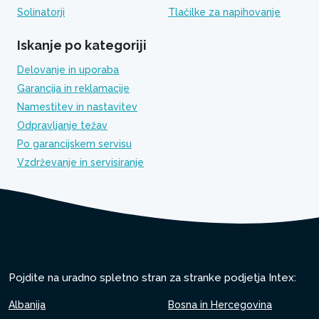
Solinatorji
Tlačilke za napihovanje
Iskanje po kategoriji
Delovanje in uporaba
Garancija in reklamacije
Namestitev in nastavitev
Odpravljanje težav
Po garancijskem servisu
Vzdrževanje in servisiranje
Pojdite na uradno spletno stran za stranke podjetja Intex:
Albanija
Bosna in Hercegovina