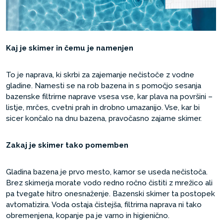
Kaj je skimer in čemu je namenjen
To je naprava, ki skrbi za zajemanje nečistoče z vodne
gladine. Namesti se na rob bazena in s pomočjo sesanja
bazenske filtrirne naprave vsesa vse, kar plava na površini –
listje, mrčes, cvetni prah in drobno umazanijo. Vse, kar bi
sicer končalo na dnu bazena, pravočasno zajame skimer.
Zakaj je skimer tako pomemben
Gladina bazena je prvo mesto, kamor se useda nečistoča.
Brez skimerja morate vodo redno ročno čistiti z mrežico ali
pa tvegate hitro onesnaženje. Bazenski skimer ta postopek
avtomatizira. Voda ostaja čistejša, filtrirna naprava ni tako
obremenjena, kopanje pa je varno in higienično.