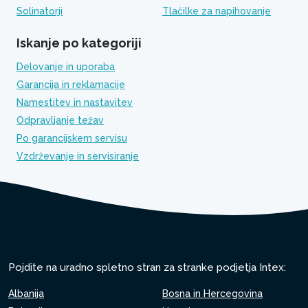
Solinatorji
Tlačilke za napihovanje
Iskanje po kategoriji
Delovanje in uporaba
Garancija in reklamacije
Namestitev in nastavitev
Odpravljanje težav
Po garancijskem servisu
Vzdrževanje in servisiranje
Pojdite na uradno spletno stran za stranke podjetja Intex:
Albanija
Bosna in Hercegovina