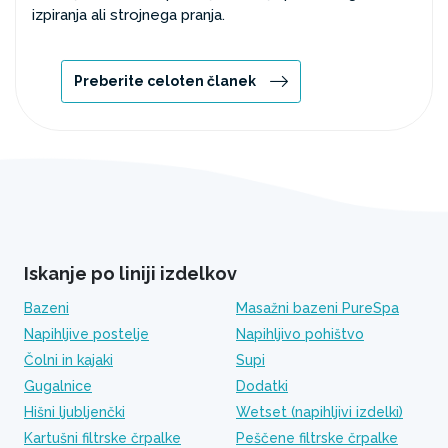
izpiranja ali strojnega pranja.
Preberite celoten članek
Iskanje po liniji izdelkov
Bazeni
Masažni bazeni PureSpa
Napihljive postelje
Napihljivo pohištvo
Čolni in kajaki
Supi
Gugalnice
Dodatki
Hišni ljubljenčki
Wetset (napihljivi izdelki)
Kartušni filtrske črpalke
Peščene filtrske črpalke