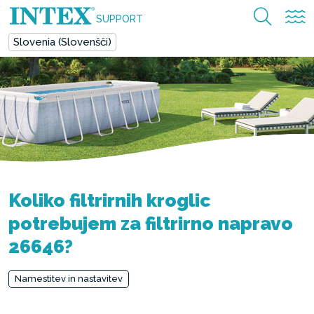
SUPPORT
Slovenia (Slovenšči)
Koliko filtrirnih kroglic
potrebujem za filtrirno napravo
26646?
Namestitev in nastavitev