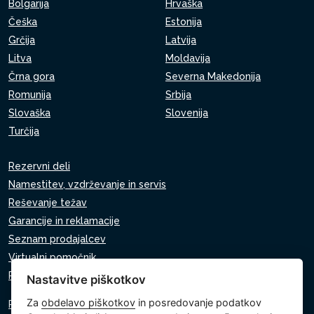
Bolgarija
Hrvaška
Češka
Estonija
Grčija
Latvija
Litva
Moldavija
Črna gora
Severna Makedonija
Romunija
Srbija
Slovaška
Slovenija
Turčija
Rezervni deli
Namestitev, vzdrževanje in servis
Reševanje težav
Garancije in reklamacije
Seznam prodajalcev
Virtualni pomočnik
Pišite nam
Nastavitve piškotkov
Za
obdelavo piškotkov
in posredovanje podatkov
Politika zasebnosti