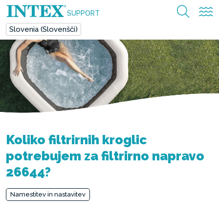
SUPPORT
Slovenia (Slovenšči)
Koliko filtrirnih kroglic
potrebujem za filtrirno napravo
26644?
Namestitev in nastavitev