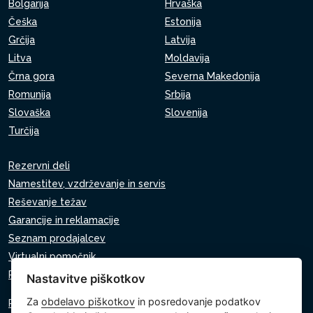
Bolgarija
Hrvaška
Češka
Estonija
Grčija
Latvija
Litva
Moldavija
Črna gora
Severna Makedonija
Romunija
Srbija
Slovaška
Slovenija
Turčija
Rezervni deli
Namestitev, vzdrževanje in servis
Reševanje težav
Garancije in reklamacije
Seznam prodajalcev
Virtualni pomočnik
Pišite nam
Nastavitve piškotkov
Za
obdelavo piškotkov
in posredovanje podatkov
Politika zasebnosti