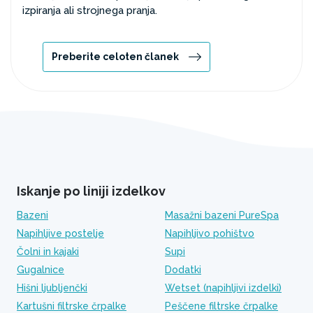
izpiranja ali strojnega pranja.
Preberite celoten članek
Iskanje po liniji izdelkov
Bazeni
Masažni bazeni PureSpa
Napihljive postelje
Napihljivo pohištvo
Čolni in kajaki
Supi
Gugalnice
Dodatki
Hišni ljubljenčki
Wetset (napihljivi izdelki)
Kartušni filtrske črpalke
Peščene filtrske črpalke