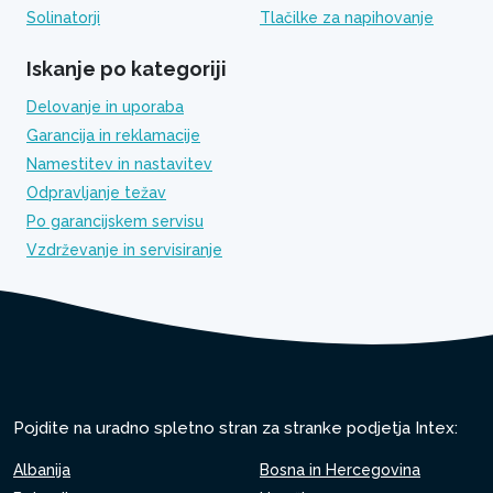
Solinatorji
Tlačilke za napihovanje
Iskanje po kategoriji
Delovanje in uporaba
Garancija in reklamacije
Namestitev in nastavitev
Odpravljanje težav
Po garancijskem servisu
Vzdrževanje in servisiranje
Pojdite na uradno spletno stran za stranke podjetja Intex:
Albanija
Bosna in Hercegovina