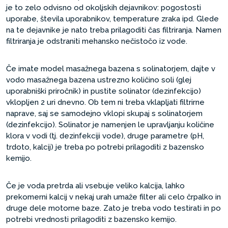
je to zelo odvisno od okoljskih dejavnikov: pogostosti
uporabe, števila uporabnikov, temperature zraka ipd. Glede
na te dejavnike je nato treba prilagoditi čas filtriranja. Namen
filtriranja je odstraniti mehansko nečistočo iz vode.
Če imate model masažnega bazena s solinatorjem, dajte v
vodo masažnega bazena ustrezno količino soli (glej
uporabniški priročnik) in pustite solinator (dezinfekcijo)
vklopljen 2 uri dnevno. Ob tem ni treba vklapljati filtrirne
naprave, saj se samodejno vklopi skupaj s solinatorjem
(dezinfekcijo). Solinator je namenjen le upravljanju količine
klora v vodi (tj. dezinfekciji vode), druge parametre (pH,
trdoto, kalcij) je treba po potrebi prilagoditi z bazensko
kemijo.
Če je voda pretrda ali vsebuje veliko kalcija, lahko
prekomerni kalcij v nekaj urah umaže filter ali celo črpalko in
druge dele motorne baze. Zato je treba vodo testirati in po
potrebi vrednosti prilagoditi z bazensko kemijo.