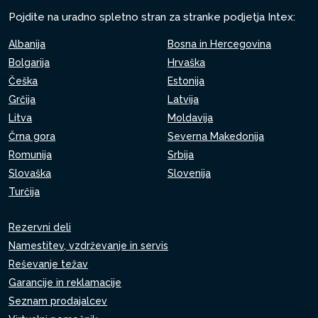
Pojdite na uradno spletno stran za stranke podjetja Intex:
Albanija
Bosna in Hercegovina
Bolgarija
Hrvaška
Češka
Estonija
Grčija
Latvija
Litva
Moldavija
Črna gora
Severna Makedonija
Romunija
Srbija
Slovaška
Slovenija
Turčija
Rezervni deli
Namestitev, vzdrževanje in servis
Reševanje težav
Garancije in reklamacije
Seznam prodajalcev