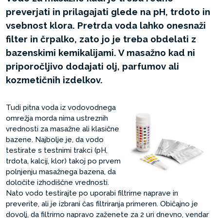
preverjati in prilagajati glede na pH, trdoto in
vsebnost klora. Pretrda voda lahko onesnaži
filter in črpalko, zato jo je treba obdelati z
bazenskimi kemikalijami. V masažno kad ni
priporočljivo dodajati olj, parfumov ali
kozmetičnih izdelkov.
Tudi pitna voda iz vodovodnega
omrežja morda nima ustreznih
vrednosti za masažne ali klasične
bazene. Najbolje je, da vodo
testirate s testnimi trakci (pH,
trdota, kalcij, klor) takoj po prvem
polnjenju masažnega bazena, da
določite izhodiščne vrednosti.
Nato vodo testirajte po uporabi filtrirne naprave in
preverite, ali je izbrani čas filtriranja primeren. Običajno je
dovolj, da filtrirno napravo zaženete za 2 uri dnevno, vendar