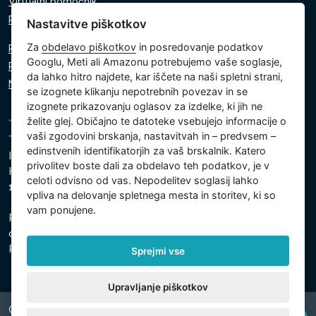
Virtualni pomočnik
Pišite nam
Nastavitve piškotkov
Za
obdelavo piškotkov
in posredovanje podatkov
Politika zasebnosti
Googlu, Meti ali Amazonu potrebujemo vaše soglasje,
Politika piškotkov
da lahko hitro najdete, kar iščete na naši spletni strani,
Nastavitve piškotkov
se izognete klikanju nepotrebnih povezav in se
izognete prikazovanju oglasov za izdelke, ki jih ne
želite glej. Običajno te datoteke vsebujejo informacije o
vaši zgodovini brskanja, nastavitvah in – predvsem –
edinstvenih identifikatorjih za vaš brskalnik. Katero
Intex Trading, s.r.o.
privolitev boste dali za obdelavo teh podatkov, je v
Hradecká 2526/3
celoti odvisno od vas. Nepodelitev soglasij lahko
130 00 Praga 3 - Češka
vpliva na delovanje spletnega mesta in storitev, ki so
vam ponujene.
Podjetje je registrirano pri Mestnem sodišču v Pragi,
oddelek C, vložek 74759
Registrska št. 26150808, ID za DDV: CZ26150808
Sprejmi vse
Upravljanje piškotkov
Copyright © 2026 INTEX TRADING s.r.o. Všechna