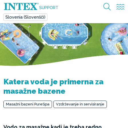
SUPPORT
Slovenia (Slovenšči)
Katera voda je primerna za
masažne bazene
Masažni bazeni PureSpa
Vzdrževanje in servisiranje
Vodo za masažne kadi je treba redno