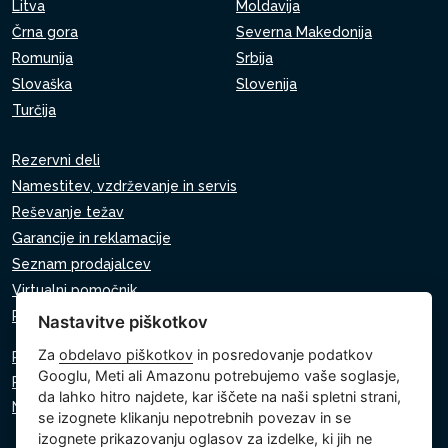
Litva
Moldavija
Črna gora
Severna Makedonija
Romunija
Srbija
Slovaška
Slovenija
Turčija
Rezervni deli
Namestitev, vzdrževanje in servis
Reševanje težav
Garancije in reklamacije
Seznam prodajalcev
Virtualni pomočnik
Pišite nam
Nastavitve piškotkov
Za
obdelavo piškotkov
in posredovanje podatkov
Politika zasebnosti
Googlu, Meti ali Amazonu potrebujemo vaše soglasje,
Politika piškotkov
da lahko hitro najdete, kar iščete na naši spletni strani,
Nastavitve piškotkov
se izognete klikanju nepotrebnih povezav in se
izognete prikazovanju oglasov za izdelke, ki jih ne