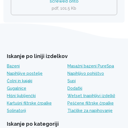
screwed onto
pdf, 101.5 Kb
Iskanje po liniji izdelkov
Bazeni
Masažni bazeni PureSpa
Napihljive postelje
Napihljivo pohištvo
Čolni in kajaki
Supi
Gugalnice
Dodatki
Hišni ljubljenčki
Wetset (napihljivi izdelki)
Kartušni filtrske črpalke
Peščene filtrske črpalke
Solinatorji
Tlačilke za napihovanje
Iskanje po kategoriji