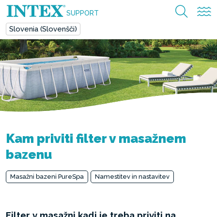
SUPPORT
Slovenia (Slovenšči)
Kam priviti filter v masažnem
bazenu
Masažni bazeni PureSpa
Namestitev in nastavitev
Filter v masažni kadi je treba priviti na