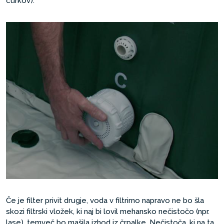
curkov).
Če je filter privit drugje, voda v filtrirno napravo ne bo šla
skozi filtrski vložek, ki naj bi lovil mehansko nečistočo (npr.
lase), temveč bo mašila izhod iz črpalke. Nečistoča, ki na ta