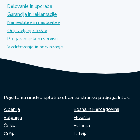
Delovanje in uporaba
Garancija in reklamacije
Namestitev in nastavitev
Odpravljanje težav
Po garancijskem servisu
Vzdrževanje in servisiranje
Pojdite na uradno spletno stran za stranke podjetja Intex:
Albanija
Bosna in Hercegovina
Bolgarija
Hrvaška
Češka
Estonija
Grčija
Latvija