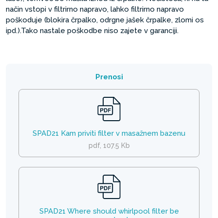
način vstopi v filtrirno napravo, lahko filtrirno napravo
poškoduje (blokira črpalko, odrgne jašek črpalke, zlomi os
ipd.).Tako nastale poškodbe niso zajete v garanciji.
Prenosi
SPAD21 Kam priviti filter v masažnem bazenu
pdf, 107.5 Kb
SPAD21 Where should whirlpool filter be