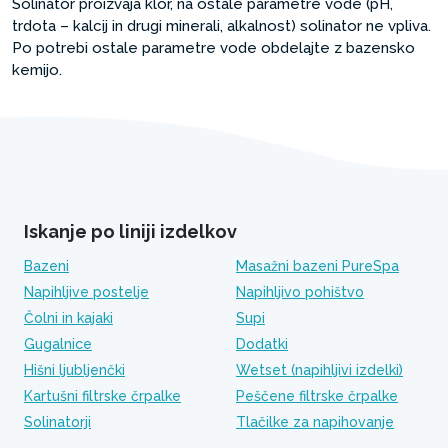
Solinator proizvaja klor, na ostale parametre vode (pH,
trdota – kalcij in drugi minerali, alkalnost) solinator ne vpliva.
Po potrebi ostale parametre vode obdelajte z bazensko
kemijo.
Iskanje po liniji izdelkov
Bazeni
Masažni bazeni PureSpa
Napihljive postelje
Napihljivo pohištvo
Čolni in kajaki
Supi
Gugalnice
Dodatki
Hišni ljubljenčki
Wetset (napihljivi izdelki)
Kartušni filtrske črpalke
Peščene filtrske črpalke
Solinatorji
Tlačilke za napihovanje