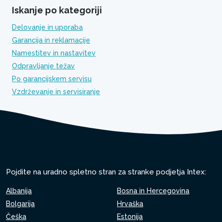
Iskanje po kategoriji
Delovanje in uporaba
Garancija in reklamacije
Namestitev in nastavitev
Odpravljanje težav
Po garancijskem servisu
Vzdrževanje in servisiranje
Pojdite na uradno spletno stran za stranke podjetja Intex:
Albanija
Bosna in Hercegovina
Bolgarija
Hrvaška
Češka
Estonija