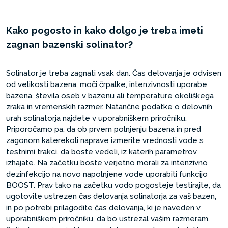
Kako pogosto in kako dolgo je treba imeti
zagnan bazenski solinator?
Solinator je treba zagnati vsak dan. Čas delovanja je odvisen
od velikosti bazena, moči črpalke, intenzivnosti uporabe
bazena, števila oseb v bazenu ali temperature okoliškega
zraka in vremenskih razmer. Natančne podatke o delovnih
urah solinatorja najdete v uporabniškem priročniku.
Priporočamo pa, da ob prvem polnjenju bazena in pred
zagonom katerekoli naprave izmerite vrednosti vode s
testnimi trakci, da boste vedeli, iz katerih parametrov
izhajate. Na začetku boste verjetno morali za intenzivno
dezinfekcijo na novo napolnjene vode uporabiti funkcijo
BOOST. Prav tako na začetku vodo pogosteje testirajte, da
ugotovite ustrezen čas delovanja solinatorja za vaš bazen,
in po potrebi prilagodite čas delovanja, ki je naveden v
uporabniškem priročniku, da bo ustrezal vašim razmeram.