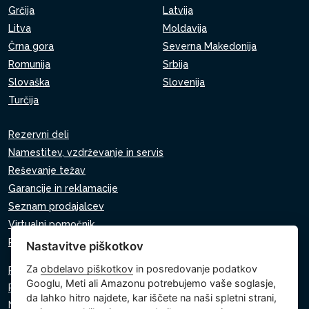
Grčija
Latvija
Litva
Moldavija
Črna gora
Severna Makedonija
Romunija
Srbija
Slovaška
Slovenija
Turčija
Rezervni deli
Namestitev, vzdrževanje in servis
Reševanje težav
Garancije in reklamacije
Seznam prodajalcev
Virtualni pomočnik
Pišite nam
Nastavitve piškotkov
Za
obdelavo piškotkov
in posredovanje podatkov
Politika zasebnosti
Googlu, Meti ali Amazonu potrebujemo vaše soglasje,
Politika piškotkov
da lahko hitro najdete, kar iščete na naši spletni strani,
Nastavitve piškotkov