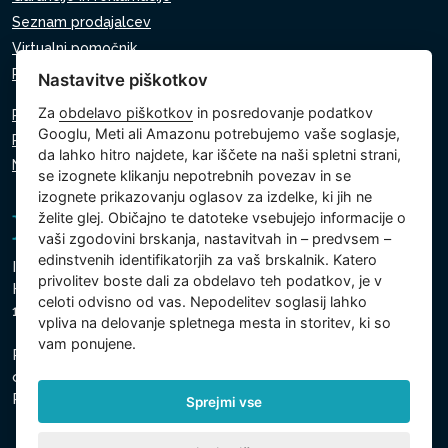
Seznam prodajalcev
Virtualni pomočnik
Pišite nam
Nastavitve piškotkov
Za
obdelavo piškotkov
in posredovanje podatkov
Politika zasebnosti
Googlu, Meti ali Amazonu potrebujemo vaše soglasje,
Politika piškotkov
da lahko hitro najdete, kar iščete na naši spletni strani,
Nastavitve piškotkov
se izognete klikanju nepotrebnih povezav in se
izognete prikazovanju oglasov za izdelke, ki jih ne
želite glej. Običajno te datoteke vsebujejo informacije o
vaši zgodovini brskanja, nastavitvah in – predvsem –
edinstvenih identifikatorjih za vaš brskalnik. Katero
Intex Trading, s.r.o.
privolitev boste dali za obdelavo teh podatkov, je v
Hradecká 2526/3
celoti odvisno od vas. Nepodelitev soglasij lahko
130 00 Praga 3 - Češka
vpliva na delovanje spletnega mesta in storitev, ki so
vam ponujene.
Podjetje je registrirano pri Mestnem sodišču v Pragi,
oddelek C, vložek 74759
Registrska št. 26150808, ID za DDV: CZ26150808
Sprejmi vse