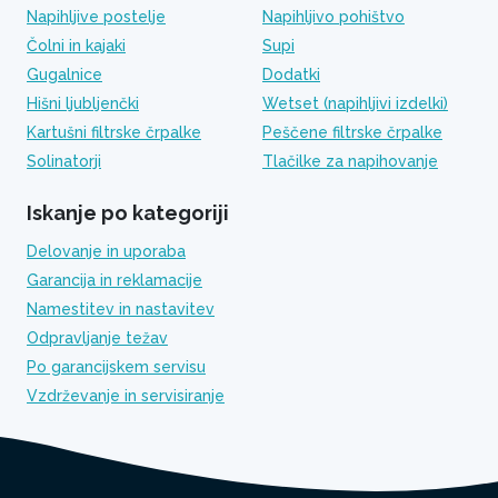
Napihljive postelje
Napihljivo pohištvo
Čolni in kajaki
Supi
Gugalnice
Dodatki
Hišni ljubljenčki
Wetset (napihljivi izdelki)
Kartušni filtrske črpalke
Peščene filtrske črpalke
Solinatorji
Tlačilke za napihovanje
Iskanje po kategoriji
Delovanje in uporaba
Garancija in reklamacije
Namestitev in nastavitev
Odpravljanje težav
Po garancijskem servisu
Vzdrževanje in servisiranje