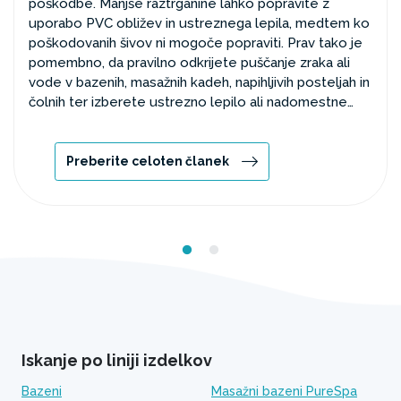
poškodbe. Manjše raztrganine lahko popravite z
uporabo PVC obližev in ustreznega lepila, medtem ko
poškodovanih šivov ni mogoče popraviti. Prav tako je
pomembno, da pravilno odkrijete puščanje zraka ali
vode v bazenih, masažnih kadeh, napihljivih posteljah in
čolnih ter izberete ustrezno lepilo ali nadomestne
dele.
Preberite celoten članek
Iskanje po liniji izdelkov
Bazeni
Masažni bazeni PureSpa