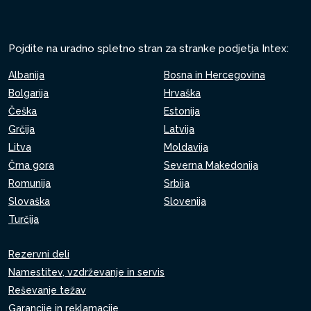
Pojdite na uradno spletno stran za stranke podjetja Intex:
Albanija
Bosna in Hercegovina
Bolgarija
Hrvaška
Češka
Estonija
Grčija
Latvija
Litva
Moldavija
Črna gora
Severna Makedonija
Romunija
Srbija
Slovaška
Slovenija
Turčija
Rezervni deli
Namestitev, vzdrževanje in servis
Reševanje težav
Garancije in reklamacije