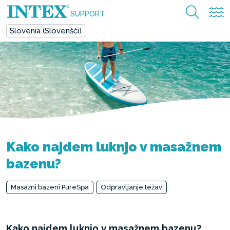
SUPPORT
Slovenia (Slovenšči)
Kako najdem luknjo v masažnem
bazenu?
Masažni bazeni PureSpa
Odpravljanje težav
Kako najdem luknjo v masažnem bazenu?