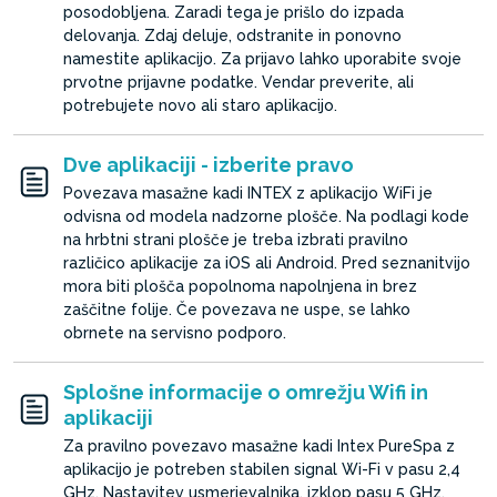
posodobljena. Zaradi tega je prišlo do izpada
delovanja. Zdaj deluje, odstranite in ponovno
namestite aplikacijo. Za prijavo lahko uporabite svoje
prvotne prijavne podatke. Vendar preverite, ali
potrebujete novo ali staro aplikacijo.
Dve aplikaciji - izberite pravo
Povezava masažne kadi INTEX z aplikacijo WiFi je
odvisna od modela nadzorne plošče. Na podlagi kode
na hrbtni strani plošče je treba izbrati pravilno
različico aplikacije za iOS ali Android. Pred seznanitvijo
mora biti plošča popolnoma napolnjena in brez
zaščitne folije. Če povezava ne uspe, se lahko
obrnete na servisno podporo.
Splošne informacije o omrežju Wifi in
aplikaciji
Za pravilno povezavo masažne kadi Intex PureSpa z
aplikacijo je potreben stabilen signal Wi-Fi v pasu 2,4
GHz. Nastavitev usmerjevalnika, izklop pasu 5 GHz,