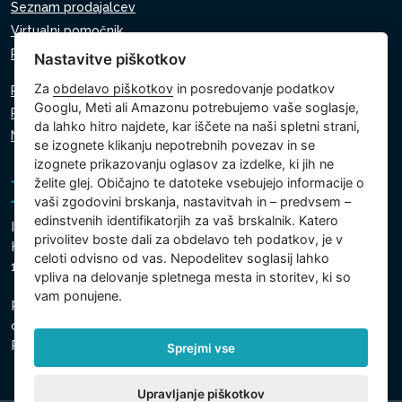
Seznam prodajalcev
Virtualni pomočnik
Pišite nam
Nastavitve piškotkov
Za
obdelavo piškotkov
in posredovanje podatkov
Politika zasebnosti
Googlu, Meti ali Amazonu potrebujemo vaše soglasje,
Politika piškotkov
da lahko hitro najdete, kar iščete na naši spletni strani,
Nastavitve piškotkov
se izognete klikanju nepotrebnih povezav in se
izognete prikazovanju oglasov za izdelke, ki jih ne
želite glej. Običajno te datoteke vsebujejo informacije o
vaši zgodovini brskanja, nastavitvah in – predvsem –
edinstvenih identifikatorjih za vaš brskalnik. Katero
Intex Trading, s.r.o.
privolitev boste dali za obdelavo teh podatkov, je v
Hradecká 2526/3
celoti odvisno od vas. Nepodelitev soglasij lahko
130 00 Praga 3 - Češka
vpliva na delovanje spletnega mesta in storitev, ki so
vam ponujene.
Podjetje je registrirano pri Mestnem sodišču v Pragi,
oddelek C, vložek 74759
Registrska št. 26150808, ID za DDV: CZ26150808
Sprejmi vse
Upravljanje piškotkov