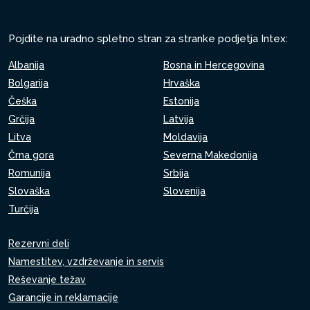
Pojdite na uradno spletno stran za stranke podjetja Intex:
Albanija
Bosna in Hercegovina
Bolgarija
Hrvaška
Češka
Estonija
Grčija
Latvija
Litva
Moldavija
Črna gora
Severna Makedonija
Romunija
Srbija
Slovaška
Slovenija
Turčija
Rezervni deli
Namestitev, vzdrževanje in servis
Reševanje težav
Garancije in reklamacije