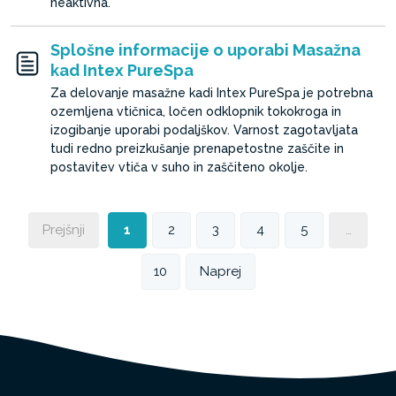
neaktivna.
Splošne informacije o uporabi Masažna
kad Intex PureSpa
Za delovanje masažne kadi Intex PureSpa je potrebna
ozemljena vtičnica, ločen odklopnik tokokroga in
izogibanje uporabi podaljškov. Varnost zagotavljata
tudi redno preizkušanje prenapetostne zaščite in
postavitev vtiča v suho in zaščiteno okolje.
Prejšnji
1
2
3
4
5
…
10
Naprej