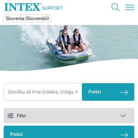
SUPPORT
Slovenia (Slovenšči)
Poišči
Filtri
Poišči