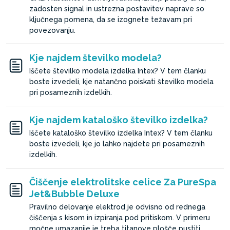
zadosten signal in ustrezna postavitev naprave so
ključnega pomena, da se izognete težavam pri
povezovanju.
Kje najdem številko modela?
Iščete številko modela izdelka Intex? V tem članku
boste izvedeli, kje natančno poiskati številko modela
pri posameznih izdelkih.
Kje najdem kataloško številko izdelka?
Iščete kataloško številko izdelka Intex? V tem članku
boste izvedeli, kje jo lahko najdete pri posameznih
izdelkih.
Čiščenje elektrolitske celice Za PureSpa
Jet&Bubble Deluxe
Pravilno delovanje elektrod je odvisno od rednega
čiščenja s kisom in izpiranja pod pritiskom. V primeru
močne umazanije je treba titanove plošče pustiti