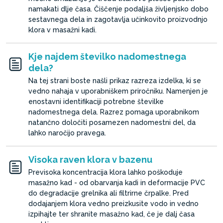
namakati dlje časa. Čiščenje podaljša življenjsko dobo
sestavnega dela in zagotavlja učinkovito proizvodnjo
klora v masažni kadi.
Kje najdem številko nadomestnega
dela?
Na tej strani boste našli prikaz razreza izdelka, ki se
vedno nahaja v uporabniškem priročniku. Namenjen je
enostavni identifikaciji potrebne številke
nadomestnega dela. Razrez pomaga uporabnikom
natančno določiti posamezen nadomestni del, da
lahko naročijo pravega.
Visoka raven klora v bazenu
Previsoka koncentracija klora lahko poškoduje
masažno kad - od obarvanja kadi in deformacije PVC
do degradacije grelnika ali filtrirne črpalke. Pred
dodajanjem klora vedno preizkusite vodo in vedno
izpihajte ter shranite masažno kad, če je dalj časa