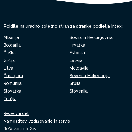
Pojdite na uradno spletno stran za stranke podjetja Intex:
Albanija
Bosna in Hercegovina
Bolgarija
Hrvaška
Češka
Estonija
Grčija
Latvija
Litva
Moldavija
Črna gora
Severna Makedonija
Romunija
Srbija
Slovaška
Slovenija
Turčija
Rezervni deli
Namestitev, vzdrževanje in servis
Reševanje težav