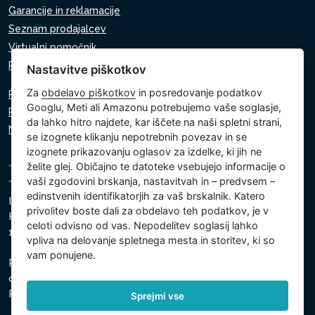
Garancije in reklamacije
Seznam prodajalcev
Virtualni pomočnik
Pišite nam
Nastavitve piškotkov
Za
obdelavo piškotkov
in posredovanje podatkov
Politika zasebnosti
Googlu, Meti ali Amazonu potrebujemo vaše soglasje,
Politika piškotkov
da lahko hitro najdete, kar iščete na naši spletni strani,
Nastavitve piškotkov
se izognete klikanju nepotrebnih povezav in se
izognete prikazovanju oglasov za izdelke, ki jih ne
želite glej. Običajno te datoteke vsebujejo informacije o
vaši zgodovini brskanja, nastavitvah in – predvsem –
edinstvenih identifikatorjih za vaš brskalnik. Katero
Intex Trading, s.r.o.
privolitev boste dali za obdelavo teh podatkov, je v
Hradecká 2526/3
celoti odvisno od vas. Nepodelitev soglasij lahko
130 00 Praga 3 - Češka
vpliva na delovanje spletnega mesta in storitev, ki so
vam ponujene.
Podjetje je registrirano pri Mestnem sodišču v Pragi,
oddelek C, vložek 74759
Registrska št. 26150808, ID za DDV: CZ26150808
Sprejmi vse