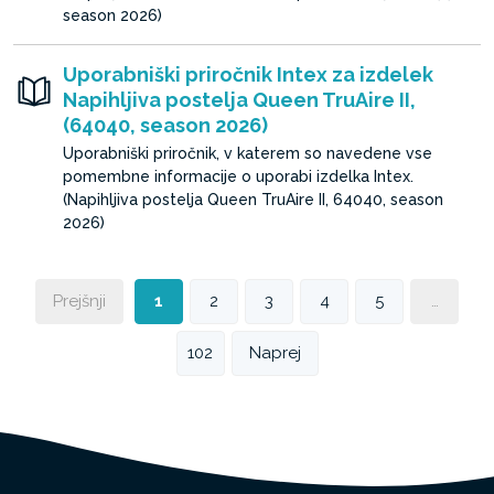
season 2026)
Uporabniški priročnik Intex za izdelek
Napihljiva postelja Queen TruAire II,
(64040, season 2026)
Uporabniški priročnik, v katerem so navedene vse
pomembne informacije o uporabi izdelka Intex.
(Napihljiva postelja Queen TruAire II, 64040, season
2026)
Prejšnji
1
2
3
4
5
…
102
Naprej