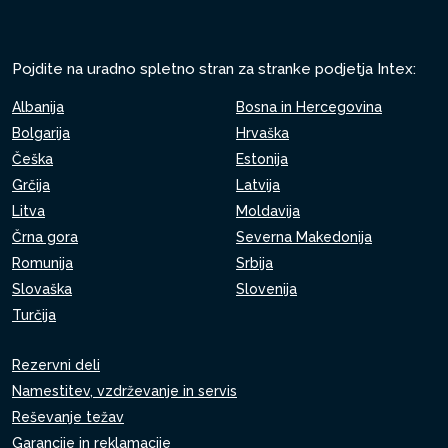
Pojdite na uradno spletno stran za stranke podjetja Intex:
Albanija
Bosna in Hercegovina
Bolgarija
Hrvaška
Češka
Estonija
Grčija
Latvija
Litva
Moldavija
Črna gora
Severna Makedonija
Romunija
Srbija
Slovaška
Slovenija
Turčija
Rezervni deli
Namestitev, vzdrževanje in servis
Reševanje težav
Garancije in reklamacije