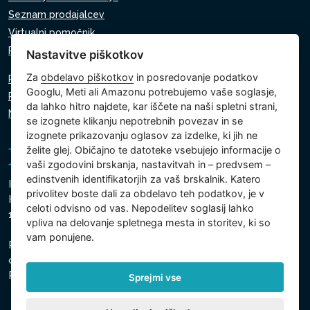
Seznam prodajalcev
Virtualni pomočnik
Pišite nam
Nastavitve piškotkov
Za
obdelavo piškotkov
in posredovanje podatkov
Politika zasebnosti
Googlu, Meti ali Amazonu potrebujemo vaše soglasje,
Politika piškotkov
da lahko hitro najdete, kar iščete na naši spletni strani,
Nastavitve piškotkov
se izognete klikanju nepotrebnih povezav in se
izognete prikazovanju oglasov za izdelke, ki jih ne
želite glej. Običajno te datoteke vsebujejo informacije o
vaši zgodovini brskanja, nastavitvah in – predvsem –
edinstvenih identifikatorjih za vaš brskalnik. Katero
Intex Trading, s.r.o.
privolitev boste dali za obdelavo teh podatkov, je v
Hradecká 2526/3
celoti odvisno od vas. Nepodelitev soglasij lahko
130 00 Praga 3 - Češka
vpliva na delovanje spletnega mesta in storitev, ki so
vam ponujene.
Podjetje je registrirano pri Mestnem sodišču v Pragi,
oddelek C, vložek 74759
Registrska št. 26150808, ID za DDV: CZ26150808
Sprejmi vse