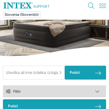
SUPPORT
Slovenia (Slovenšči)
Poišči
Filtri
Poišči