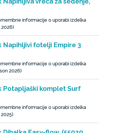
k Napihljiva vreča za sedenje,
pomembne informacije o uporabi izdelka
n 2026)
 Napihljivi fotelji Empire 3
pomembne informacije o uporabi izdelka
eason 2026)
k Potapljaški komplet Surf
pomembne informacije o uporabi izdelka
n 2025)
k Dihalka Easy-flow, (55929,