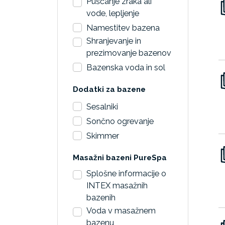
Puščanje zraka ali
vode, lepljenje
Namestitev bazena
Shranjevanje in
prezimovanje bazenov
Bazenska voda in sol
Dodatki za bazene
Sesalniki
Sončno ogrevanje
Skimmer
Masažni bazeni PureSpa
Splošne informacije o
INTEX masažnih
bazenih
Voda v masažnem
bazenu