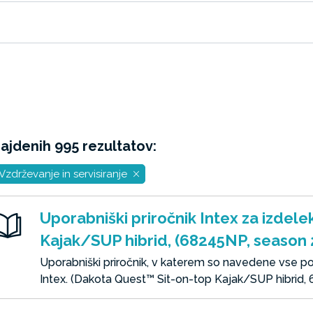
ajdenih 995 rezultatov:
Vzdrževanje in servisiranje
Uporabniški priročnik Intex za izdel
Kajak/SUP hibrid, (68245NP, season
Uporabniški priročnik, v katerem so navedene vse 
Intex. (Dakota Quest™ Sit-on-top Kajak/SUP hibrid,