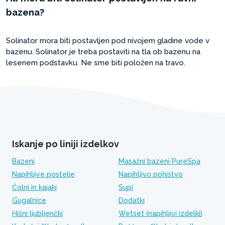
bazena?
Solinator mora biti postavljen pod nivojem gladine vode v
bazenu. Solinator je treba postaviti na tla ob bazenu na
lesenem podstavku. Ne sme biti položen na travo.
Iskanje po liniji izdelkov
Bazeni
Masažni bazeni PureSpa
Napihljive postelje
Napihljivo pohištvo
Čolni in kajaki
Supi
Gugalnice
Dodatki
Hišni ljubljenčki
Wetset (napihljivi izdelki)