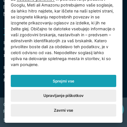
Googlu, Meti ali Amazonu potrebujemo vaše soglasje,
Politika piškotkov
da lahko hitro najdete, kar iščete na naši spletni strani,
Nastavitve piškotkov
se izognete klikanju nepotrebnih povezav in se
izognete prikazovanju oglasov za izdelke, ki jih ne
želite glej. Običajno te datoteke vsebujejo informacije o
vaši zgodovini brskanja, nastavitvah in – predvsem –
edinstvenih identifikatorjih za vaš brskalnik. Katero
Intex Trading, s.r.o.
privolitev boste dali za obdelavo teh podatkov, je v
Hradecká 2526/3
celoti odvisno od vas. Nepodelitev soglasij lahko
130 00 Praga 3 - Češka
vpliva na delovanje spletnega mesta in storitev, ki so
vam ponujene.
Podjetje je registrirano pri Mestnem sodišču v Pragi,
oddelek C, vložek 74759
Registrska št. 26150808, ID za DDV: CZ26150808
Sprejmi vse
Upravljanje piškotkov
Copyright © 2026 INTEX TRADING s.r.o. Všechna
Zavrni vse
právavyhrazena.
Spletni naslov
digiONE