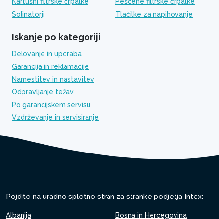
Kartušni filtrske črpalke
Peščene filtrske črpalke
Solinatorji
Tlačilke za napihovanje
Iskanje po kategoriji
Delovanje in uporaba
Garancija in reklamacije
Namestitev in nastavitev
Odpravljanje težav
Po garancijskem servisu
Vzdrževanje in servisiranje
Pojdite na uradno spletno stran za stranke podjetja Intex:
Albanija
Bosna in Hercegovina