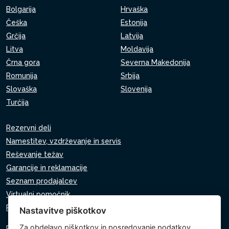
Bolgarija
Hrvaška
Češka
Estonija
Grčija
Latvija
Litva
Moldavija
Črna gora
Severna Makedonija
Romunija
Srbija
Slovaška
Slovenija
Turčija
Rezervni deli
Namestitev, vzdrževanje in servis
Reševanje težav
Garancije in reklamacije
Seznam prodajalcev
Virtualni pomočnik
Pišite nam
Nastavitve piškotkov
Za
obdelavo piškotkov
in posredovanje podatkov
Politika zasebnosti