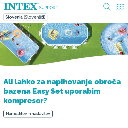
SUPPORT
Slovenia (Slovenšči)
Ali lahko za napihovanje obroča
bazena Easy Set uporabim
kompresor?
Namestitev in nastavitev