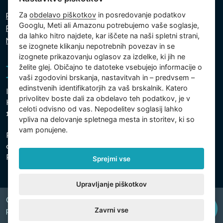
Za
obdelavo piškotkov
in posredovanje podatkov
Politika zasebnosti
Googlu, Meti ali Amazonu potrebujemo vaše soglasje,
Politika piškotkov
da lahko hitro najdete, kar iščete na naši spletni strani,
Nastavitve piškotkov
se izognete klikanju nepotrebnih povezav in se
izognete prikazovanju oglasov za izdelke, ki jih ne
želite glej. Običajno te datoteke vsebujejo informacije o
vaši zgodovini brskanja, nastavitvah in – predvsem –
edinstvenih identifikatorjih za vaš brskalnik. Katero
Intex Trading, s.r.o.
privolitev boste dali za obdelavo teh podatkov, je v
Hradecká 2526/3
celoti odvisno od vas. Nepodelitev soglasij lahko
130 00 Praga 3 - Češka
vpliva na delovanje spletnega mesta in storitev, ki so
vam ponujene.
Podjetje je registrirano pri Mestnem sodišču v Pragi,
oddelek C, vložek 74759
Registrska št. 26150808, ID za DDV: CZ26150808
Sprejmi vse
Upravljanje piškotkov
Copyright © 2026 INTEX TRADING s.r.o. Všechna
Zavrni vse
právavyhrazena.