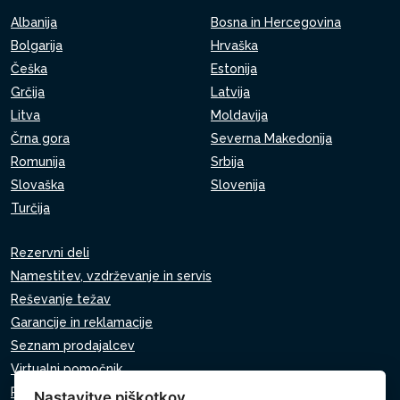
Albanija
Bosna in Hercegovina
Bolgarija
Hrvaška
Češka
Estonija
Grčija
Latvija
Litva
Moldavija
Črna gora
Severna Makedonija
Romunija
Srbija
Slovaška
Slovenija
Turčija
Rezervni deli
Namestitev, vzdrževanje in servis
Reševanje težav
Garancije in reklamacije
Seznam prodajalcev
Virtualni pomočnik
Pišite nam
Nastavitve piškotkov