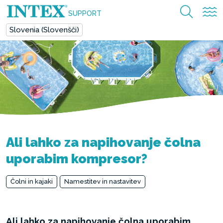
SUPPORT
Slovenia (Slovenšči)
Ali lahko za napihovanje čolna
uporabim kompresor?
Čolni in kajaki
Namestitev in nastavitev
Ali lahko za napihovanje čolna uporabim