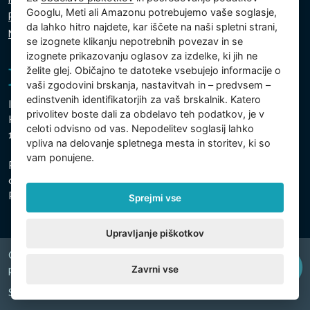
Googlu, Meti ali Amazonu potrebujemo vaše soglasje,
Politika piškotkov
da lahko hitro najdete, kar iščete na naši spletni strani,
Nastavitve piškotkov
se izognete klikanju nepotrebnih povezav in se
izognete prikazovanju oglasov za izdelke, ki jih ne
želite glej. Običajno te datoteke vsebujejo informacije o
vaši zgodovini brskanja, nastavitvah in – predvsem –
edinstvenih identifikatorjih za vaš brskalnik. Katero
Intex Trading, s.r.o.
privolitev boste dali za obdelavo teh podatkov, je v
Hradecká 2526/3
celoti odvisno od vas. Nepodelitev soglasij lahko
130 00 Praga 3 - Češka
vpliva na delovanje spletnega mesta in storitev, ki so
vam ponujene.
Podjetje je registrirano pri Mestnem sodišču v Pragi,
oddelek C, vložek 74759
Registrska št. 26150808, ID za DDV: CZ26150808
Sprejmi vse
Upravljanje piškotkov
Copyright © 2026 INTEX TRADING s.r.o. Všechna
Zavrni vse
právavyhrazena.
Spletni naslov
digiONE