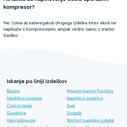
kompresor?
Ne, čolna ali kateregakoli drugega izdelka Intex nikoli ne
napihujte s kompresorjem, ampak vedno samo z zračno
tlačilko.
Iskanje po liniji izdelkov
Bazeni
Masažni bazeni PureSpa
Napihljive postelje
Napihljivo pohištvo
Čolni in kajaki
Supi
Gugalnice
Dodatki
Hišni ljubljenčki
Wetset (napihljivi izdelki)