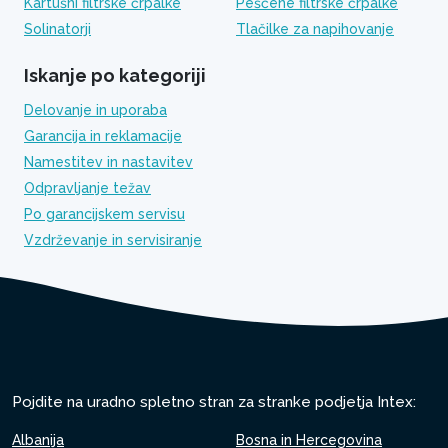
Kartušni filtrske črpalke
Peščene filtrske črpalke
Solinatorji
Tlačilke za napihovanje
Iskanje po kategoriji
Delovanje in uporaba
Garancija in reklamacije
Namestitev in nastavitev
Odpravljanje težav
Po garancijskem servisu
Vzdrževanje in servisiranje
Pojdite na uradno spletno stran za stranke podjetja Intex:
Albanija
Bosna in Hercegovina