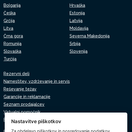
Bolgarija
Hrvaška
Češka
Estonija
Grčija
Latvija
Litva
Moldavija
Črna gora
Severna Makedonija
Romunija
Srbija
Slovaška
Slovenija
Turčija
Rezervni deli
Namestitev, vzdrževanje in servis
Reševanje težav
Garancije in reklamacije
Seznam prodajalcev
Virtualni pomočnik
Pišite nam
Nastavitve piškotkov
Za
obdelavo piškotkov
in posredovanje podatkov
Politika zasebnosti