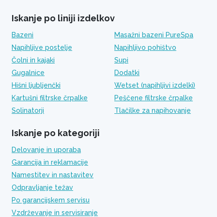
Iskanje po liniji izdelkov
Bazeni
Masažni bazeni PureSpa
Napihljive postelje
Napihljivo pohištvo
Čolni in kajaki
Supi
Gugalnice
Dodatki
Hišni ljubljenčki
Wetset (napihljivi izdelki)
Kartušni filtrske črpalke
Peščene filtrske črpalke
Solinatorji
Tlačilke za napihovanje
Iskanje po kategoriji
Delovanje in uporaba
Garancija in reklamacije
Namestitev in nastavitev
Odpravljanje težav
Po garancijskem servisu
Vzdrževanje in servisiranje