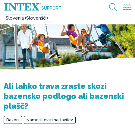
SUPPORT
Slovenia (Slovenšči)
Ali lahko trava zraste skozi
bazensko podlogo ali bazenski
plašč?
Bazeni
Namestitev in nastavitev