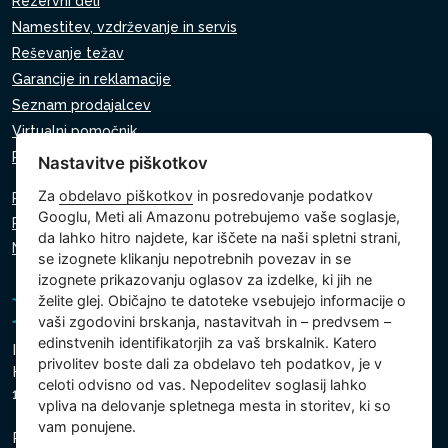
Rezervni deli
Namestitev, vzdrževanje in servis
Reševanje težav
Garancije in reklamacije
Seznam prodajalcev
Virtualni pomočnik
Pišite nam
Nastavitve piškotkov
Za
obdelavo piškotkov
in posredovanje podatkov
Politika zasebnosti
Googlu, Meti ali Amazonu potrebujemo vaše soglasje,
Politika piškotkov
da lahko hitro najdete, kar iščete na naši spletni strani,
Nastavitve piškotkov
se izognete klikanju nepotrebnih povezav in se
izognete prikazovanju oglasov za izdelke, ki jih ne
želite glej. Običajno te datoteke vsebujejo informacije o
vaši zgodovini brskanja, nastavitvah in – predvsem –
edinstvenih identifikatorjih za vaš brskalnik. Katero
Intex Trading, s.r.o.
privolitev boste dali za obdelavo teh podatkov, je v
Hradecká 2526/3
celoti odvisno od vas. Nepodelitev soglasij lahko
130 00 Praga 3 - Češka
vpliva na delovanje spletnega mesta in storitev, ki so
vam ponujene.
Podjetje je registrirano pri Mestnem sodišču v Pragi,