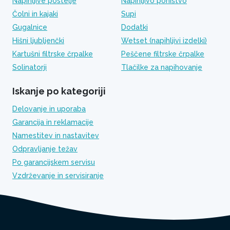
Napihljive postelje
Napihljivo pohištvo
Čolni in kajaki
Supi
Gugalnice
Dodatki
Hišni ljubljenčki
Wetset (napihljivi izdelki)
Kartušni filtrske črpalke
Peščene filtrske črpalke
Solinatorji
Tlačilke za napihovanje
Iskanje po kategoriji
Delovanje in uporaba
Garancija in reklamacije
Namestitev in nastavitev
Odpravljanje težav
Po garancijskem servisu
Vzdrževanje in servisiranje