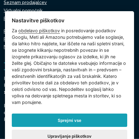
Seznam prodajalcev
Virtualni pomočnik
Pišite nam
Nastavitve piškotkov
Za
obdelavo piškotkov
in posredovanje podatkov
Politika zasebnosti
Googlu, Meti ali Amazonu potrebujemo vaše soglasje,
Politika piškotkov
da lahko hitro najdete, kar iščete na naši spletni strani,
Nastavitve piškotkov
se izognete klikanju nepotrebnih povezav in se
izognete prikazovanju oglasov za izdelke, ki jih ne
želite glej. Običajno te datoteke vsebujejo informacije o
vaši zgodovini brskanja, nastavitvah in – predvsem –
edinstvenih identifikatorjih za vaš brskalnik. Katero
Intex Trading, s.r.o.
privolitev boste dali za obdelavo teh podatkov, je v
Hradecká 2526/3
celoti odvisno od vas. Nepodelitev soglasij lahko
130 00 Praga 3 - Češka
vpliva na delovanje spletnega mesta in storitev, ki so
vam ponujene.
Podjetje je registrirano pri Mestnem sodišču v Pragi,
oddelek C, vložek 74759
Registrska št. 26150808, ID za DDV: CZ26150808
Sprejmi vse
Upravljanje piškotkov