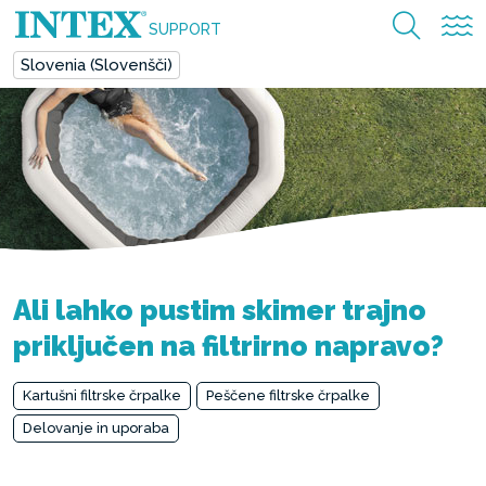
SUPPORT
Slovenia (Slovenšči)
Ali lahko pustim skimer trajno
priključen na filtrirno napravo?
Kartušni filtrske črpalke
Peščene filtrske črpalke
Delovanje in uporaba