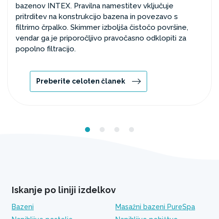
bazenov INTEX. Pravilna namestitev vključuje
pritrditev na konstrukcijo bazena in povezavo s
filtrirno črpalko. Skimmer izboljša čistočo površine,
vendar ga je priporočljivo pravočasno odklopiti za
popolno filtracijo.
Preberite celoten članek
Iskanje po liniji izdelkov
Bazeni
Masažni bazeni PureSpa