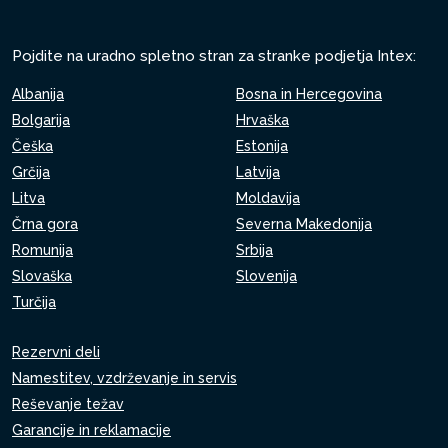
Pojdite na uradno spletno stran za stranke podjetja Intex:
Albanija
Bosna in Hercegovina
Bolgarija
Hrvaška
Češka
Estonija
Grčija
Latvija
Litva
Moldavija
Črna gora
Severna Makedonija
Romunija
Srbija
Slovaška
Slovenija
Turčija
Rezervni deli
Namestitev, vzdrževanje in servis
Reševanje težav
Garancije in reklamacije