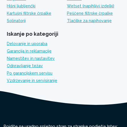
Hišni ljubljenčki
Wetset (napihljivi izdelki)
Kartušni filtrske črpalke
Peščene filtrske črpalke
Solinatorji
Tlačilke za napihovanje
Iskanje po kategoriji
Delovanje in uporaba
Garancija in reklamacije
Namestitev in nastavitev
Odpravljanje težav
Po garancijskem servisu
Vzdrževanje in servisiranje
Pojdite na uradno spletno stran za stranke podjetja Intex: