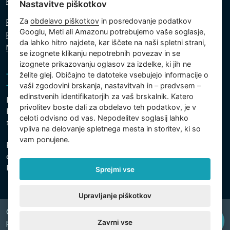
Pišite nam
Nastavitve piškotkov
Za
obdelavo piškotkov
in posredovanje podatkov
Politika zasebnosti
Googlu, Meti ali Amazonu potrebujemo vaše soglasje,
Politika piškotkov
da lahko hitro najdete, kar iščete na naši spletni strani,
Nastavitve piškotkov
se izognete klikanju nepotrebnih povezav in se
izognete prikazovanju oglasov za izdelke, ki jih ne
želite glej. Običajno te datoteke vsebujejo informacije o
vaši zgodovini brskanja, nastavitvah in – predvsem –
edinstvenih identifikatorjih za vaš brskalnik. Katero
Intex Trading, s.r.o.
privolitev boste dali za obdelavo teh podatkov, je v
Hradecká 2526/3
celoti odvisno od vas. Nepodelitev soglasij lahko
130 00 Praga 3 - Češka
vpliva na delovanje spletnega mesta in storitev, ki so
vam ponujene.
Podjetje je registrirano pri Mestnem sodišču v Pragi,
oddelek C, vložek 74759
Registrska št. 26150808, ID za DDV: CZ26150808
Sprejmi vse
Upravljanje piškotkov
Copyright © 2026 INTEX TRADING s.r.o. Všechna
Zavrni vse
právavyhrazena.