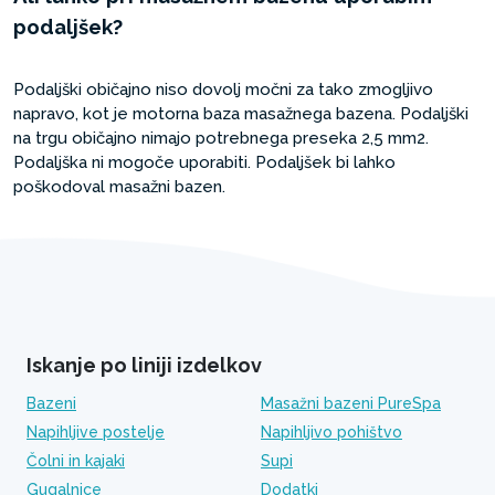
podaljšek?
Podaljški običajno niso dovolj močni za tako zmogljivo
napravo, kot je motorna baza masažnega bazena. Podaljški
na trgu običajno nimajo potrebnega preseka 2,5 mm2.
Podaljška ni mogoče uporabiti. Podaljšek bi lahko
poškodoval masažni bazen.
Iskanje po liniji izdelkov
Bazeni
Masažni bazeni PureSpa
Napihljive postelje
Napihljivo pohištvo
Čolni in kajaki
Supi
Gugalnice
Dodatki