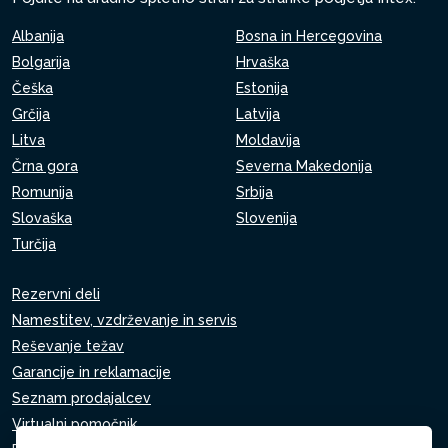
Albanija
Bosna in Hercegovina
Bolgarija
Hrvaška
Češka
Estonija
Grčija
Latvija
Litva
Moldavija
Črna gora
Severna Makedonija
Romunija
Srbija
Slovaška
Slovenija
Turčija
Rezervni deli
Namestitev, vzdrževanje in servis
Reševanje težav
Garancije in reklamacije
Seznam prodajalcev
Virtualni pomočnik