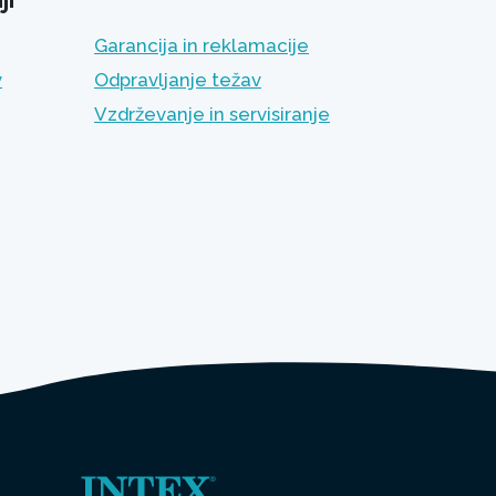
Garancija in reklamacije
v
Odpravljanje težav
Vzdrževanje in servisiranje