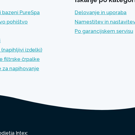
i bazeni PureSpa
Delovanje in uporaba
ivo pohištvo
Namestitev in nastavite
Po garancijskem servisu
i
napihljivi izdelki)
 filtrske črpalke
e za napihovanje
djetja Intex: