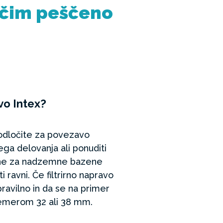
jučim peščeno
vo Intex?
se odločite za povezavo
ga delovanja ali ponuditi
dene za nadzemne bazene
 ravni. Če filtrirno napravo
ravilno in da se na primer
remerom 32 ali 38 mm.