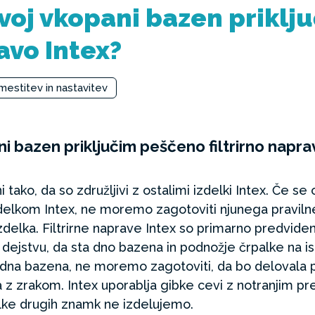
svoj vkopani bazen prikl
ravo Intex?
estitev in nastavitev
ani bazen priključim peščeno filtrirno napra
i tako, da so združljivi z ostalimi izdelki Intex. Če 
elkom Intex, ne moremo zagotoviti njunega pravilne
zdelka. Filtrirne naprave Intex so primarno predvi
 dejstvu, da sta dno bazena in podnožje črpalke na isti
 dna bazena, ne moremo zagotoviti, da bo delovala p
 z zrakom. Intex uporablja gibke cevi z notranjim p
lke drugih znamk ne izdelujemo.