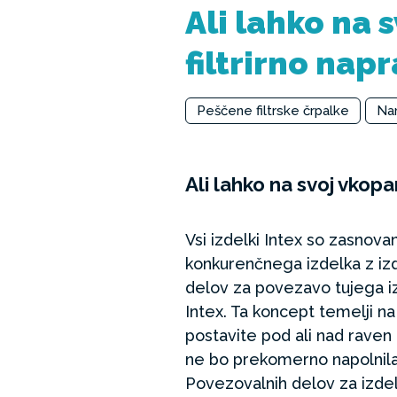
Ali lahko na 
filtrirno nap
Peščene filtrske črpalke
Nam
Ali lahko na svoj vkop
Vsi izdelki Intex so zasnovan
konkurenčnega izdelka z izd
delov za povezavo tujega i
Intex. Ta koncept temelji na
postavite pod ali nad raven
ne bo prekomerno napolnila
Povezovalnih delov za izde