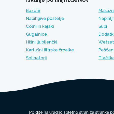
Bazeni
Masažn
Napihljive postelje
Napihlj
Čolni in kajaki
Supi
Gugalnice
Dodatk
Hišni ljubljenčki
Wetset (
Kartušni filtrske črpalke
Peščene
Solinatorji
Tlačilk
Pojdite na uradno spletno stran za stranke po