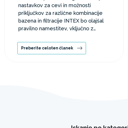
nastavkov za cevi in možnosti
priključkov za različne kombinacije
bazena in filtracije INTEX bo olajšal
pravilno namestitev, vključno z
montažo skimerja in uporabo
nastavkov A in B.
Preberite celoten članek
Iskanje po kategori