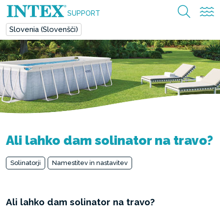
SUPPORT
Slovenia (Slovenšči)
Ali lahko dam solinator na travo?
Solinatorji
Namestitev in nastavitev
Ali lahko dam solinator na travo?