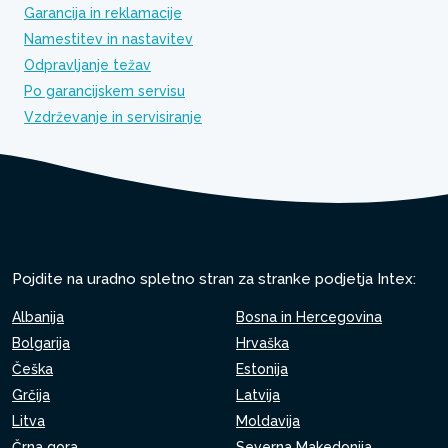
Garancija in reklamacije
Namestitev in nastavitev
Odpravljanje težav
Po garancijskem servisu
Vzdrževanje in servisiranje
Pojdite na uradno spletno stran za stranke podjetja Intex:
Albanija
Bosna in Hercegovina
Bolgarija
Hrvaška
Češka
Estonija
Grčija
Latvija
Litva
Moldavija
Črna gora
Severna Makedonija