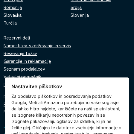
Romunija
Srbija
Slovaška
Slovenija
Turčija
Rezervni deli
Namestitev, vzdrževanje in servis
Reševanje težav
Garancije in reklamacije
Seznam prodajalcev
Virtualni pomočnik
Pišite nam
Nastavitve piškotkov
Za
obdelavo piškotkov
in posredovanje podatkov
Politika zasebnosti
Googlu, Meti ali Amazonu potrebujemo vaše soglasje,
Politika piškotkov
da lahko hitro najdete, kar iščete na naši spletni strani,
Nastavitve piškotkov
se izognete klikanju nepotrebnih povezav in se
izognete prikazovanju oglasov za izdelke, ki jih ne
želite glej. Običajno te datoteke vsebujejo informacije o
vaši zgodovini brskanja, nastavitvah in – predvsem –