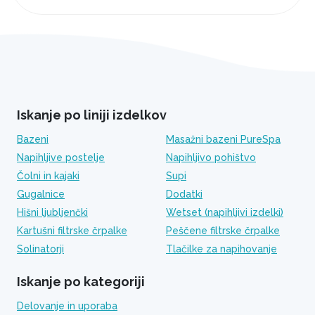
Iskanje po liniji izdelkov
Bazeni
Masažni bazeni PureSpa
Napihljive postelje
Napihljivo pohištvo
Čolni in kajaki
Supi
Gugalnice
Dodatki
Hišni ljubljenčki
Wetset (napihljivi izdelki)
Kartušni filtrske črpalke
Peščene filtrske črpalke
Solinatorji
Tlačilke za napihovanje
Iskanje po kategoriji
Delovanje in uporaba