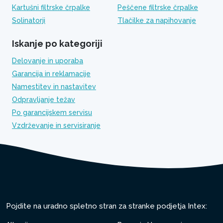
Kartušni filtrske črpalke
Peščene filtrske črpalke
Solinatorji
Tlačilke za napihovanje
Iskanje po kategoriji
Delovanje in uporaba
Garancija in reklamacije
Namestitev in nastavitev
Odpravljanje težav
Po garancijskem servisu
Vzdrževanje in servisiranje
Pojdite na uradno spletno stran za stranke podjetja Intex: