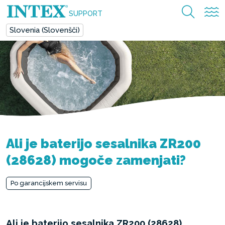
SUPPORT
Slovenia (Slovenšči)
Ali je baterijo sesalnika ZR200
(28628) mogoče zamenjati?
Po garancijskem servisu
Ali je baterijo sesalnika ZR200 (28628)