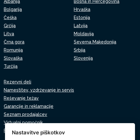
Albanija
Bosna in Hercegovina
Bolgarija
Hrvaška
Češka
Estonija
Grčija
Latvija
Litva
Moldavija
Črna gora
Severna Makedonija
Romunija
Srbija
Slovaška
Slovenija
Turčija
Rezervni deli
Namestitev, vzdrževanje in servis
Reševanje težav
Garancije in reklamacije
Seznam prodajalcev
Virtualni pomočnik
Pišite nam
Nastavitve piškotkov