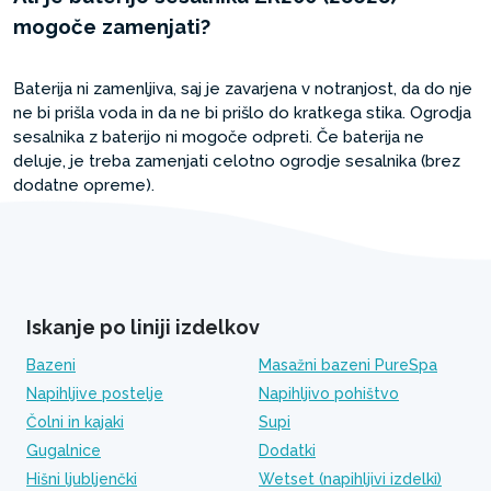
mogoče zamenjati?
Baterija ni zamenljiva, saj je zavarjena v notranjost, da do nje
ne bi prišla voda in da ne bi prišlo do kratkega stika. Ogrodja
sesalnika z baterijo ni mogoče odpreti. Če baterija ne
deluje, je treba zamenjati celotno ogrodje sesalnika (brez
dodatne opreme).
Iskanje po liniji izdelkov
Bazeni
Masažni bazeni PureSpa
Napihljive postelje
Napihljivo pohištvo
Čolni in kajaki
Supi
Gugalnice
Dodatki
Hišni ljubljenčki
Wetset (napihljivi izdelki)