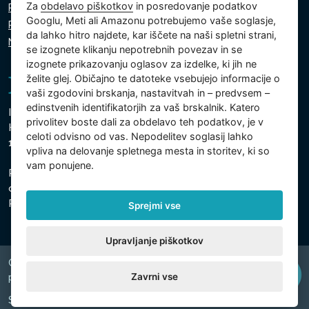
Za
obdelavo piškotkov
in posredovanje podatkov
Politika zasebnosti
Googlu, Meti ali Amazonu potrebujemo vaše soglasje,
Politika piškotkov
da lahko hitro najdete, kar iščete na naši spletni strani,
Nastavitve piškotkov
se izognete klikanju nepotrebnih povezav in se
izognete prikazovanju oglasov za izdelke, ki jih ne
želite glej. Običajno te datoteke vsebujejo informacije o
vaši zgodovini brskanja, nastavitvah in – predvsem –
edinstvenih identifikatorjih za vaš brskalnik. Katero
Intex Trading, s.r.o.
privolitev boste dali za obdelavo teh podatkov, je v
Hradecká 2526/3
celoti odvisno od vas. Nepodelitev soglasij lahko
130 00 Praga 3 - Češka
vpliva na delovanje spletnega mesta in storitev, ki so
vam ponujene.
Podjetje je registrirano pri Mestnem sodišču v Pragi,
oddelek C, vložek 74759
Registrska št. 26150808, ID za DDV: CZ26150808
Sprejmi vse
Upravljanje piškotkov
Copyright © 2026 INTEX TRADING s.r.o. Všechna
Zavrni vse
právavyhrazena.
Spletni naslov
digiONE