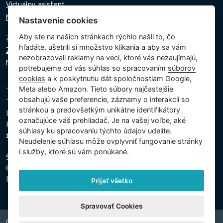
Virtuálny asistent
Napíšte nám
Nastavenie cookies
Aby ste na našich stránkach rýchlo našli to, čo
Zásady ochrany osobných údajov
hľadáte, ušetrili si množstvo klikania a aby sa vám
Zásady používania súborov cookie
nezobrazovali reklamy na veci, ktoré vás nezaujímajú,
Nastavenie cookies
potrebujeme od vás súhlas so spracovaním
súborov
cookies
a k poskytnutiu dát spoločnostiam Google,
Meta alebo Amazon. Tieto súbory najčastejšie
obsahujú vaše preferencie, záznamy o interakcii so
stránkou a predovšetkým unikátne identifikátory
Intex Trading, s.r.o.
označujúce váš prehliadač. Je na vašej voľbe, aké
Hradecká 2526/3
súhlasy ku spracovaniu týchto údajov udelíte.
130 00 Praha 3 - Česká republika
Neudelenie súhlasu mȏže ovplyvniť fungovanie stránky
i služby, ktoré sú vám ponúkané.
Spoločnosť je zapísaná na Mestskom súde v Prahe, oddiel
C, vložka 74759
IČO 26150808, DIČ CZ26150808
Prijať všetko
Spravovať Cookies
Copyright © 2026 INTEX TRADING s.r.o. Všechna