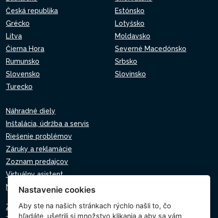
Česká republika
Estónsko
Grécko
Lotyšsko
Litva
Moldavsko
Čierna Hora
Severné Macedónsko
Rumunsko
Srbsko
Slovensko
Slovinsko
Turecko
Náhradné diely
Inštalácia, údržba a servis
Riešenie problémov
Záruky a reklamácie
Zoznam predajcov
Virtuálny asistent
Napíšte nám
Nastavenie cookies
Aby ste na našich stránkach rýchlo našli to, čo
Zásady ochrany osobných údajov
hľadáte, ušetrili si množstvo klikania a aby sa vám