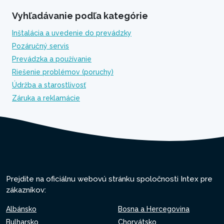
Vyhľadávanie podľa kategórie
Inštalácia a uvedenie do prevádzky
Pozáručný servis
Prevádzka a používanie
Riešenie problémov (poruchy)
Údržba a starostlivosť
Záruka a reklamácie
Prejdite na oficiálnu webovú stránku spoločnosti Intex pre
zákazníkov:
Albánsko
Bosna a Hercegovina
Bulharsko
Chorvátsko