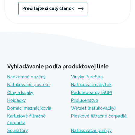
Prečítajte si celý článok
Vyhľadávanie podľa produktovej línie
Nadzemné bazény
Vírivky PureSpa
Nafukovacie postele
Nafukovací nábytok
Člny a kajaky
Paddleboardy (SUP)
Hojdačky
Príslušenstvo
Domáci maznáčikovia
Wetset (nafukovačky)
Kartušové filtračné
Pieskové filtračné čerpadlá
čerpadlá
Solinátory
Nafukovacie pumpy