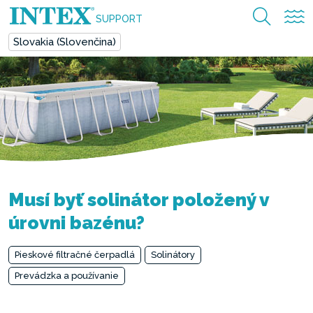
SUPPORT
Slovakia (Slovenčina)
Musí byť solinátor položený v
úrovni bazénu?
Pieskové filtračné čerpadlá
Solinátory
Prevádzka a používanie