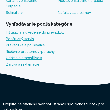
Kartušové filtračné
Pieskové filtračné čerpadlá
čerpadlá
Solinátory
Nafukovacie pumpy
Vyhľadávanie podľa kategórie
Inštalácia a uvedenie do prevádzky
Pozáručný servis
Prevádzka a používanie
Riešenie problémov (poruchy)
Údržba a starostlivosť
Záruka a reklamácie
Prejdite na oficiálnu webovú stránku spoločnosti Intex pre
zákazníkov: