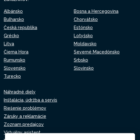
Albánsko
Bosna a Hercegovina
Bulharsko
Chorvátsko
Česká republika
Estónsko
Grécko
Lotyšsko
Litva
Moldavsko
Čierna Hora
Severné Macedónsko
Rumunsko
Srbsko
Slovensko
Slovinsko
Turecko
Náhradné diely
Inštalácia, údržba a servis
Riešenie problémov
Záruky a reklamácie
Zoznam predajcov
Virtuálny asistent