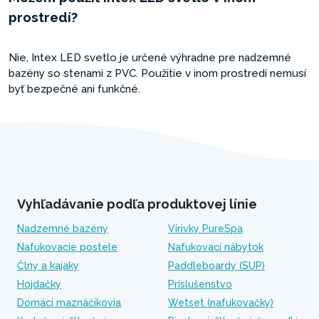
prostredí?
Nie, Intex LED svetlo je určené výhradne pre nadzemné
bazény so stenami z PVC. Použitie v inom prostredí nemusí
byť bezpečné ani funkčné.
Vyhľadávanie podľa produktovej línie
Nadzemné bazény
Vírivky PureSpa
Nafukovacie postele
Nafukovací nábytok
Člny a kajaky
Paddleboardy (SUP)
Hojdačky
Príslušenstvo
Domáci maznáčikovia
Wetset (nafukovačky)