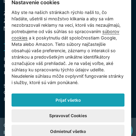
Napíšte nám
Nastavenie cookies
Aby ste na našich stránkach rýchlo našli to, čo
Zásady ochrany osobných údajov
hľadáte, ušetrili si množstvo klikania a aby sa vám
Zásady používania súborov cookie
nezobrazovali reklamy na veci, ktoré vás nezaujímajú,
Nastavenie cookies
potrebujeme od vás súhlas so spracovaním
súborov
cookies
a k poskytnutiu dát spoločnostiam Google,
Meta alebo Amazon. Tieto súbory najčastejšie
obsahujú vaše preferencie, záznamy o interakcii so
stránkou a predovšetkým unikátne identifikátory
Intex Trading, s.r.o.
označujúce váš prehliadač. Je na vašej voľbe, aké
Hradecká 2526/3
súhlasy ku spracovaniu týchto údajov udelíte.
130 00 Praha 3 - Česká republika
Neudelenie súhlasu mȏže ovplyvniť fungovanie stránky
i služby, ktoré sú vám ponúkané.
Spoločnosť je zapísaná na Mestskom súde v Prahe, oddiel
C, vložka 74759
IČO 26150808, DIČ CZ26150808
Prijať všetko
Spravovať Cookies
Copyright © 2026 INTEX TRADING s.r.o. Všechna
Odmietnuť všetko
právavyhrazena.