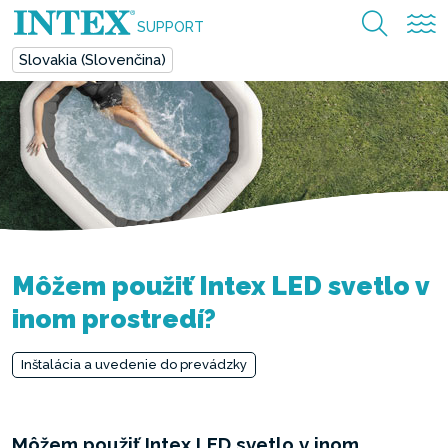
SUPPORT
Slovakia (Slovenčina)
Môžem použiť Intex LED svetlo v
inom prostredí?
Inštalácia a uvedenie do prevádzky
Môžem použiť Intex LED svetlo v inom