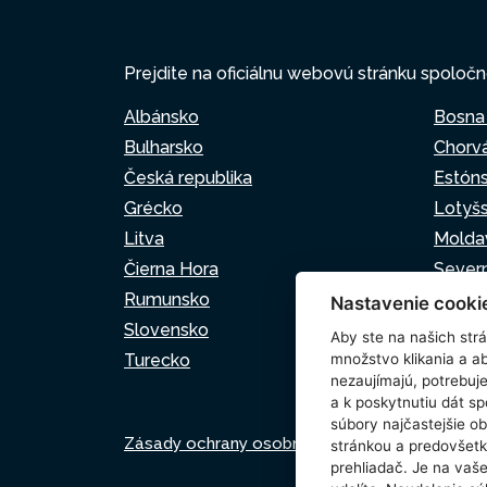
Prejdite na oficiálnu webovú stránku spoločn
Albánsko
Bosna
Bulharsko
Chorv
Česká republika
Estón
Grécko
Lotyš
Litva
Molda
Čierna Hora
Sever
Rumunsko
Srbsk
Nastavenie cooki
Slovensko
Slovin
Aby ste na našich strán
Turecko
množstvo klikania a a
nezaujímajú, potrebu
a k poskytnutiu dát s
súbory najčastejšie ob
Zásady ochrany osobných údajov
Zásady p
stránkou a predovšetk
prehliadač. Je na vaš