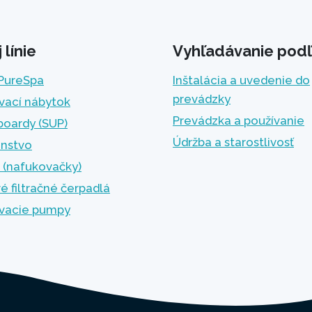
línie
Vyhľadávanie podľ
 PureSpa
Inštalácia a uvedenie do
prevádzky
vací nábytok
Prevádzka a používanie
boardy (SUP)
Údržba a starostlivosť
enstvo
 (nafukovačky)
é filtračné čerpadlá
vacie pumpy