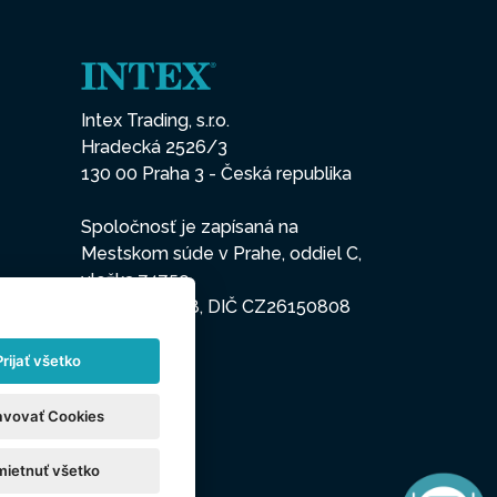
Intex Trading, s.r.o.
Hradecká 2526/3
130 00 Praha 3 - Česká republika
Spoločnosť je zapísaná na
Mestskom súde v Prahe, oddiel C,
vložka 74759
IČO 26150808, DIČ CZ26150808
Prijať všetko
avovať Cookies
ietnuť všetko