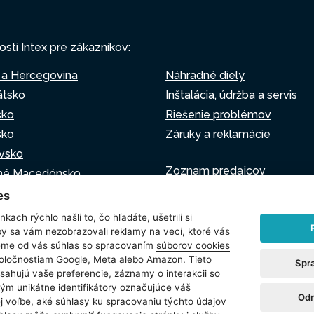
osti Intex pre zákazníkov:
 a Hercegovina
Náhradné diely
átsko
Inštalácia, údržba a servis
sko
Riešenie problémov
sko
Záruky a reklamácie
vsko
Zoznam predajcov
né Macedónsko
Virtuálny asistent
o
es
Napíšte nám
sko
kach rýchlo našli to, čo hľadáte, ušetrili si
by sa vám nezobrazovali reklamy na veci, ktoré vás
jeme od vás súhlas so spracovaním
súborov cookies
poločnostiam Google, Meta alebo Amazon. Tieto
Spr
sahujú vaše preferencie, záznamy o interakcii so
oužívania súborov cookie
Nastavenie cookies
ým unikátne identifikátory označujúce váš
Odm
ej voľbe, aké súhlasy ku spracovaniu týchto údajov