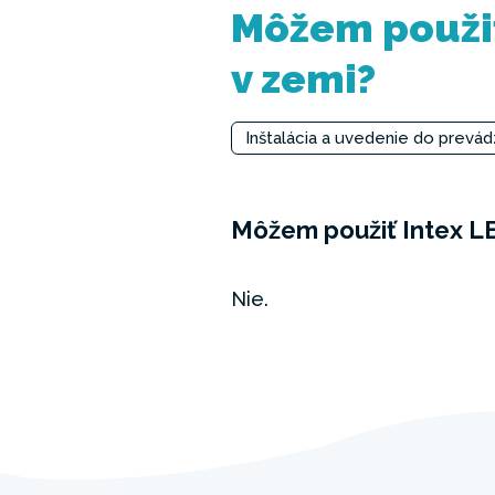
Môžem použiť
v zemi?
Inštalácia a uvedenie do prevá
Môžem použiť Intex LE
Nie.