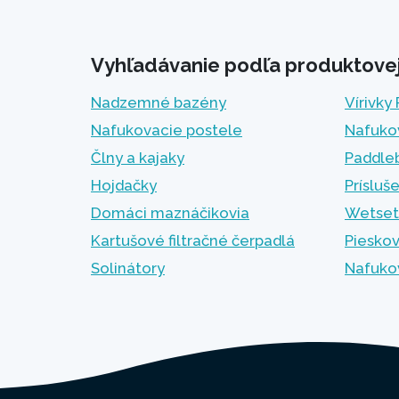
Vyhľadávanie podľa produktovej 
Nadzemné bazény
Vírivky
Nafukovacie postele
Nafuko
Člny a kajaky
Paddle
Hojdačky
Prísluš
Domáci maznáčikovia
Wetset
Kartušové filtračné čerpadlá
Pieskov
Solinátory
Nafuko