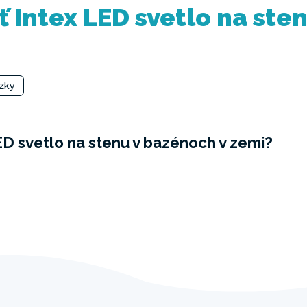
 Intex LED svetlo na ste
dzky
D svetlo na stenu v bazénoch v zemi?