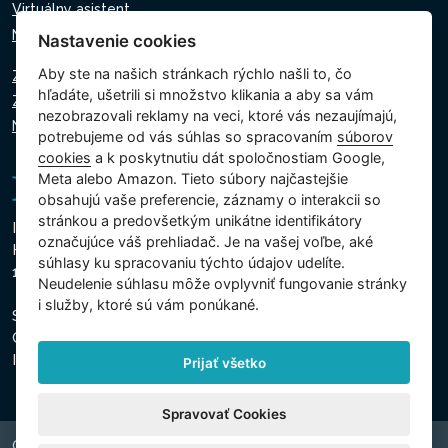
Virtuálny asistent
Napíšte nám
Nastavenie cookies
Aby ste na našich stránkach rýchlo našli to, čo
Zásady ochrany osobných údajov
hľadáte, ušetrili si množstvo klikania a aby sa vám
Zásady používania súborov cookie
nezobrazovali reklamy na veci, ktoré vás nezaujímajú,
Nastavenie cookies
potrebujeme od vás súhlas so spracovaním
súborov
cookies
a k poskytnutiu dát spoločnostiam Google,
Meta alebo Amazon. Tieto súbory najčastejšie
obsahujú vaše preferencie, záznamy o interakcii so
stránkou a predovšetkým unikátne identifikátory
Intex Trading, s.r.o.
označujúce váš prehliadač. Je na vašej voľbe, aké
Hradecká 2526/3
súhlasy ku spracovaniu týchto údajov udelíte.
130 00 Praha 3 - Česká republika
Neudelenie súhlasu mȏže ovplyvniť fungovanie stránky
i služby, ktoré sú vám ponúkané.
Spoločnosť je zapísaná na Mestskom súde v Prahe, oddiel
C, vložka 74759
IČO 26150808, DIČ CZ26150808
Prijať všetko
Spravovať Cookies
Copyright © 2026 INTEX TRADING s.r.o. Všechna