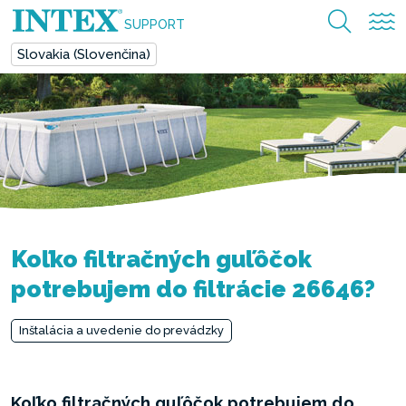
SUPPORT
Slovakia (Slovenčina)
Koľko filtračných guľôčok
potrebujem do filtrácie 26646?
Inštalácia a uvedenie do prevádzky
Koľko filtračných guľôčok potrebujem do