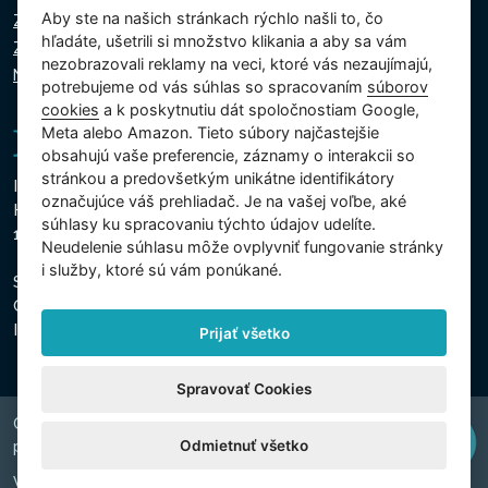
Aby ste na našich stránkach rýchlo našli to, čo
Zásady ochrany osobných údajov
hľadáte, ušetrili si množstvo klikania a aby sa vám
Zásady používania súborov cookie
nezobrazovali reklamy na veci, ktoré vás nezaujímajú,
Nastavenie cookies
potrebujeme od vás súhlas so spracovaním
súborov
cookies
a k poskytnutiu dát spoločnostiam Google,
Meta alebo Amazon. Tieto súbory najčastejšie
obsahujú vaše preferencie, záznamy o interakcii so
stránkou a predovšetkým unikátne identifikátory
Intex Trading, s.r.o.
označujúce váš prehliadač. Je na vašej voľbe, aké
Hradecká 2526/3
súhlasy ku spracovaniu týchto údajov udelíte.
130 00 Praha 3 - Česká republika
Neudelenie súhlasu mȏže ovplyvniť fungovanie stránky
i služby, ktoré sú vám ponúkané.
Spoločnosť je zapísaná na Mestskom súde v Prahe, oddiel
C, vložka 74759
IČO 26150808, DIČ CZ26150808
Prijať všetko
Spravovať Cookies
Copyright © 2026 INTEX TRADING s.r.o. Všechna
Odmietnuť všetko
právavyhrazena.
Web by
digiONE