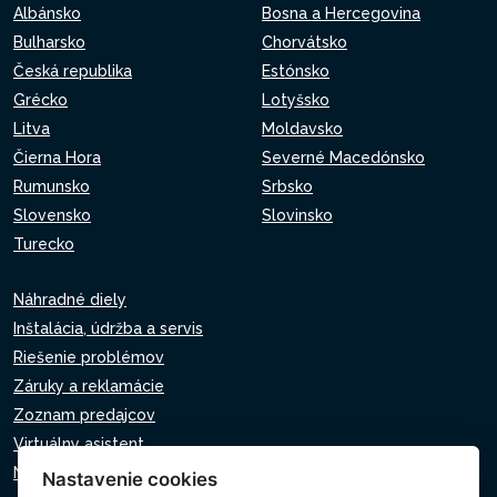
Albánsko
Bosna a Hercegovina
Bulharsko
Chorvátsko
Česká republika
Estónsko
Grécko
Lotyšsko
Litva
Moldavsko
Čierna Hora
Severné Macedónsko
Rumunsko
Srbsko
Slovensko
Slovinsko
Turecko
Náhradné diely
Inštalácia, údržba a servis
Riešenie problémov
Záruky a reklamácie
Zoznam predajcov
Virtuálny asistent
Napíšte nám
Nastavenie cookies