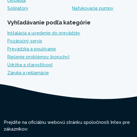
čerpadlá
Solinátory
Nafukovacie pumpy
Vyhľadávanie podľa kategórie
Inštalácia a uvedenie do prevádzky
Pozáručný servis
Prevádzka a používanie
Riešenie problémov (poruchy)
Údržba a starostlivosť
Záruka a reklamácie
Prejdite na oficiálnu webovú stránku spoločnosti Intex pre
zákazníkov: