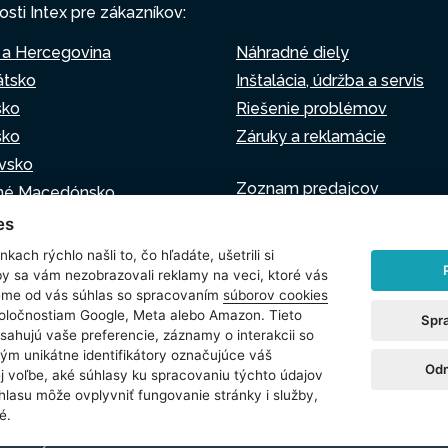
osti Intex pre zákazníkov:
 a Hercegovina
Náhradné diely
átsko
Inštalácia, údržba a servis
sko
Riešenie problémov
sko
Záruky a reklamácie
vsko
Zoznam predajcov
né Macedónsko
Virtuálny asistent
o
es
Napíšte nám
sko
kach rýchlo našli to, čo hľadáte, ušetrili si
by sa vám nezobrazovali reklamy na veci, ktoré vás
jeme od vás súhlas so spracovaním
súborov cookies
poločnostiam Google, Meta alebo Amazon. Tieto
Spr
sahujú vaše preferencie, záznamy o interakcii so
oužívania súborov cookie
Nastavenie cookies
ým unikátne identifikátory označujúce váš
Odm
ej voľbe, aké súhlasy ku spracovaniu týchto údajov
hlasu mȏže ovplyvniť fungovanie stránky i služby,
é.
právavyhrazena.