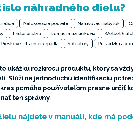
íslo náhradného dielu?
PureSpa
Nafukovacie postele
Nafukovací nábytok
Čl
ky
Príslušenstvo
Domáci maznáčikovia
Wetset (nafu
Pieskové filtračné čerpadlá
Solinátory
Prevádzka a pou
te ukážku rozkresu produktu, ktorý sa vžd
. Slúži na jednoduchú identifikáciu potre
zkres pomáha používateľom presne určiť k
dnať ten správny.
dielu nájdete v manuáli, kde má po