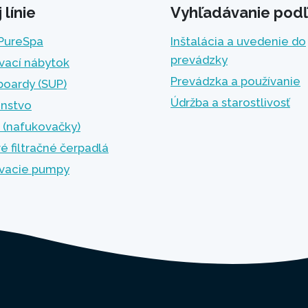
línie
Vyhľadávanie podľ
 PureSpa
Inštalácia a uvedenie do
prevádzky
vací nábytok
Prevádzka a používanie
boardy (SUP)
Údržba a starostlivosť
enstvo
 (nafukovačky)
é filtračné čerpadlá
vacie pumpy