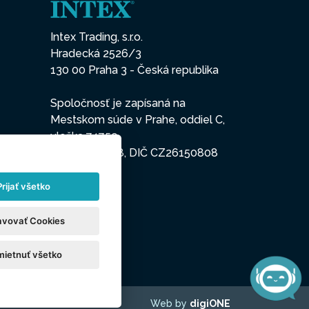
Intex Trading, s.r.o.
Hradecká 2526/3
130 00 Praha 3 - Česká republika
Spoločnosť je zapísaná na
Mestskom súde v Prahe, oddiel C,
vložka 74759
IČO 26150808, DIČ CZ26150808
Prijať všetko
avovať Cookies
ietnuť všetko
Web by
digiONE