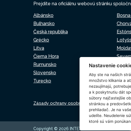
Prejdite na oficiálnu webovú stránku spoločn
Albánsko
Bosna
Bulharsko
Chorv
Česká republika
Estón
Grécko
Lotyš
Litva
Molda
Čierna Hora
Sever
Rumunsko
Srbsk
Nastavenie cooki
Slovensko
Slovin
Aby ste na našich strán
Turecko
množstvo klikania a a
nezaujímajú, potrebu
a k poskytnutiu dát s
súbory najčastejšie ob
Zásady ochrany osobných údajov
Zásady p
stránkou a predovšetk
prehliadač. Je na vaš
udelíte. Neudelenie sú
ktoré sú vám ponúkan
Copyright © 2026 INTEX TRADING s.r.o. Všechna 