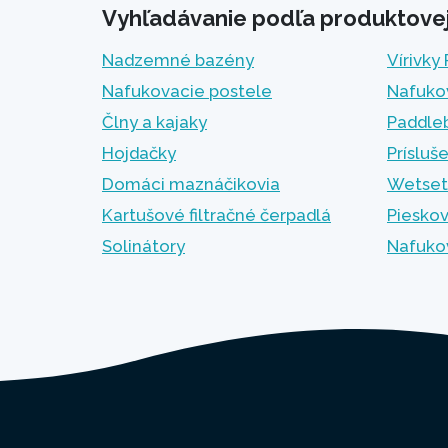
Vyhľadávanie podľa produktovej 
Nadzemné bazény
Vírivky
Nafukovacie postele
Nafuko
Člny a kajaky
Paddle
Hojdačky
Prísluš
Domáci maznáčikovia
Wetset
Kartušové filtračné čerpadlá
Pieskov
Solinátory
Nafuko