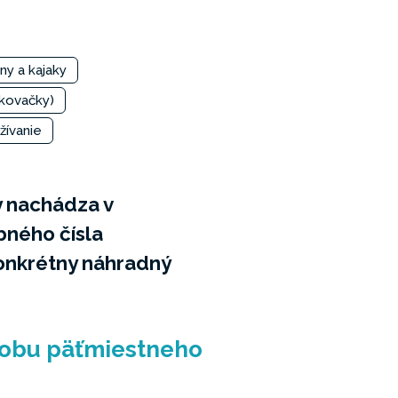
ny a kajaky
kovačky)
žívanie
y nachádza v
bného čísla
onkrétny náhradný
dobu päťmiestneho