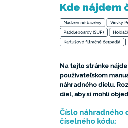
Kde nájdem č
Nadzemné bazény
Vírivky 
Paddleboardy (SUP)
Hojdač
Kartušové filtračné čerpadlá
Na tejto stránke nájde
používateľskom manuáli
náhradného dielu. Ro
diel, aby si mohli obje
Číslo náhradného 
číselného kódu: