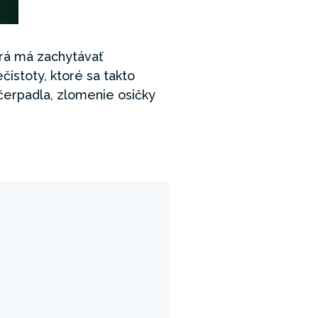
orá má zachytávať
čistoty, ktoré sa takto
 čerpadla, zlomenie osičky