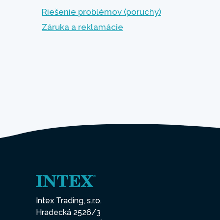
Riešenie problémov (poruchy)
Záruka a reklamácie
Intex Trading, s.r.o.
Hradecká 2526/3