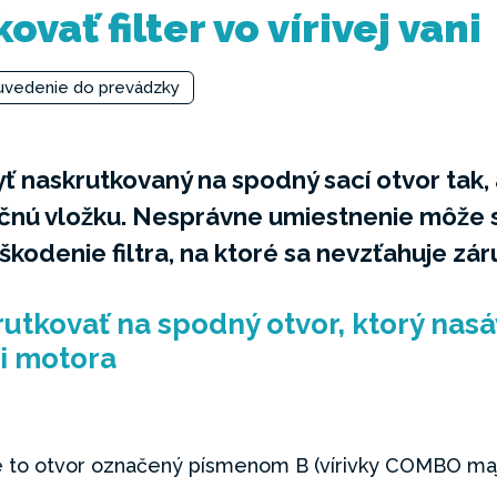
vať filter vo vírivej vani
a uvedenie do prevádzky
 byť naskrutkovaný na spodný sací otvor tak
ačnú vložku. Nesprávne umiestnenie môže 
kodenie filtra, na ktoré sa nevzťahuje zár
rutkovať na spodný otvor, ktorý nasá
i motora
e to otvor označený písmenom B (vírivky COMBO maj