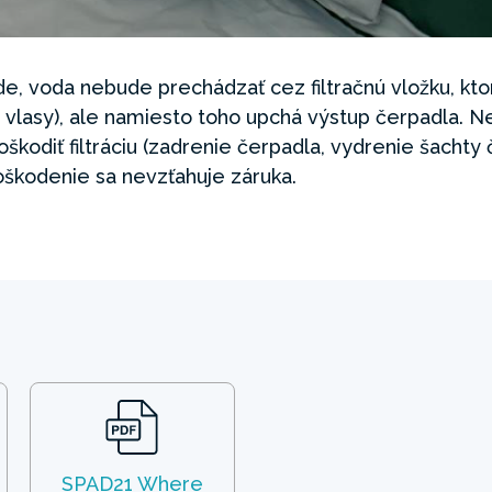
inde, voda nebude prechádzať cez filtračnú vložku, kt
 vlasy), ale namiesto toho upchá výstup čerpadla. Ne
oškodiť filtráciu (zadrenie čerpadla, vydrenie šachty
oškodenie sa nevzťahuje záruka.
SPAD21 Where