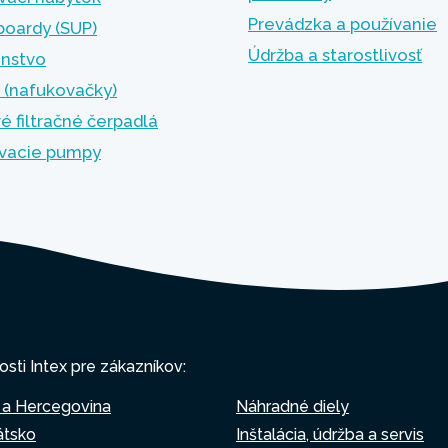
Prevádzka a používanie
boardy (SUP)
Údržba a starostlivosť
enstvo
 (nafukovačky)
é filtračné čerpadlá
vacie pumpy
osti Intex pre zákazníkov:
 a Hercegovina
Náhradné diely
átsko
Inštalácia, údržba a servis