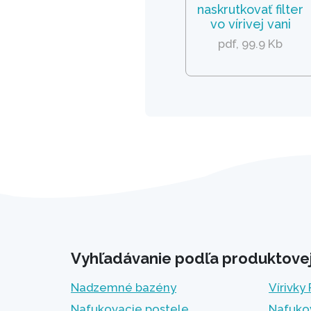
naskrutkovať filter
vo vírivej vani
pdf, 99.9 Kb
Vyhľadávanie podľa produktovej 
Nadzemné bazény
Vírivky
Nafukovacie postele
Nafuko