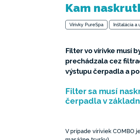
Kam naskrutko
Vírivky PureSpa
Inštalácia 
Filter vo vírivke musí
prechádzala cez filtr
výstupu čerpadla a poš
Filter sa musí nask
čerpadla v základn
V prípade víriviek COMBO j
masážne trysky).