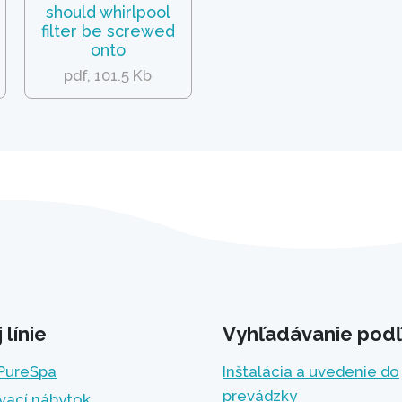
should whirlpool
filter be screwed
onto
pdf, 101.5 Kb
línie
Vyhľadávanie podľ
 PureSpa
Inštalácia a uvedenie do
prevádzky
vací nábytok