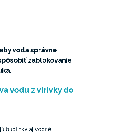
, aby voda správne
spôsobiť zablokovanie
uka.
va vodu z vírivky do
ú bublinky aj vodné