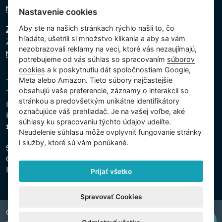
Napíšte nám
Nastavenie cookies
Aby ste na našich stránkach rýchlo našli to, čo
Zásady ochrany osobných údajov
hľadáte, ušetrili si množstvo klikania a aby sa vám
Zásady používania súborov cookie
nezobrazovali reklamy na veci, ktoré vás nezaujímajú,
Nastavenie cookies
potrebujeme od vás súhlas so spracovaním
súborov
cookies
a k poskytnutiu dát spoločnostiam Google,
Meta alebo Amazon. Tieto súbory najčastejšie
obsahujú vaše preferencie, záznamy o interakcii so
stránkou a predovšetkým unikátne identifikátory
Intex Trading, s.r.o.
označujúce váš prehliadač. Je na vašej voľbe, aké
Hradecká 2526/3
súhlasy ku spracovaniu týchto údajov udelíte.
130 00 Praha 3 - Česká republika
Neudelenie súhlasu mȏže ovplyvniť fungovanie stránky
i služby, ktoré sú vám ponúkané.
Spoločnosť je zapísaná na Mestskom súde v Prahe, oddiel
C, vložka 74759
IČO 26150808, DIČ CZ26150808
Prijať všetko
Spravovať Cookies
Copyright © 2026 INTEX TRADING s.r.o. Všechna