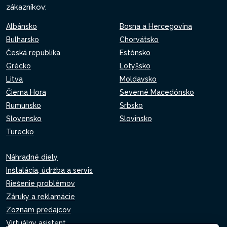
zákazníkov:
Albánsko
Bosna a Hercegovina
Bulharsko
Chorvátsko
Česká republika
Estónsko
Grécko
Lotyšsko
Litva
Moldavsko
Čierna Hora
Severné Macedónsko
Rumunsko
Srbsko
Slovensko
Slovinsko
Turecko
Náhradné diely
Inštalácia, údržba a servis
Riešenie problémov
Záruky a reklamácie
Zoznam predajcov
Virtuálny asistent