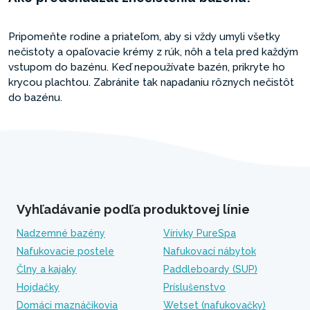
Pripomeňte rodine a priateľom, aby si vždy umyli všetky
nečistoty a opaľovacie krémy z rúk, nôh a tela pred každým
vstupom do bazénu. Keď nepoužívate bazén, prikryte ho
krycou plachtou. Zabránite tak napadaniu rôznych nečistôt
do bazénu.
Vyhľadávanie podľa produktovej línie
Nadzemné bazény
Vírivky PureSpa
Nafukovacie postele
Nafukovací nábytok
Člny a kajaky
Paddleboardy (SUP)
Hojdačky
Príslušenstvo
Domáci maznáčikovia
Wetset (nafukovačky)