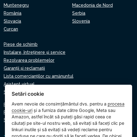
Muntenegru
Macedonia de Nord
România
Serbia
Slovacia
Slovenia
Curcan
Piese de schimb
Instalare, întreținere și service
Rezolvarea problemelor
Garanții și reclamații
Lista comercianților cu amănuntul
Asistent virtual
Scrie-ne
Setări cookie
Avem nevoie de consimțământul dvs. pentru a
procesa
Politica de confidențialitate
cookie-uri
și a furniza date către Google, Meta sau
Politica privind cookie-urile
Amazon, astfel încât să puteți găsi rapid ceea ce
Setări cookie
căutați pe site-ul nostru web, să evitați să faceți clic pe
linkuri inutile și să evitați să vedeți reclame pentru
produse pe care nu doriți să le faceți vedea. De obicei,