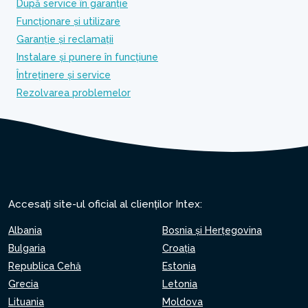
După service în garanție
Funcționare și utilizare
Garanție și reclamații
Instalare și punere în funcțiune
Întreținere și service
Rezolvarea problemelor
Accesați site-ul oficial al clienților Intex:
Albania
Bosnia și Herțegovina
Bulgaria
Croaţia
Republica Cehă
Estonia
Grecia
Letonia
Lituania
Moldova