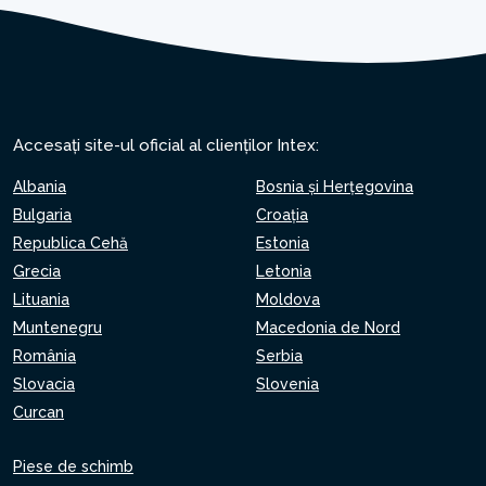
Accesați site-ul oficial al clienților Intex:
Albania
Bosnia și Herțegovina
Bulgaria
Croaţia
Republica Cehă
Estonia
Grecia
Letonia
Lituania
Moldova
Muntenegru
Macedonia de Nord
România
Serbia
Slovacia
Slovenia
Curcan
Piese de schimb