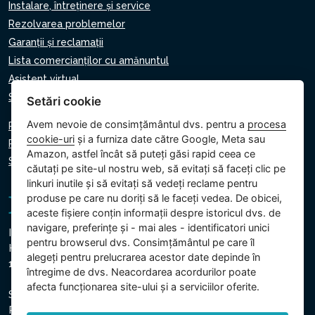
Instalare, întreținere și service
Rezolvarea problemelor
Garanții și reclamații
Lista comercianților cu amănuntul
Asistent virtual
Scrie-ne
Setări cookie
Avem nevoie de consimțământul dvs. pentru a
procesa
Politica de confidențialitate
cookie-uri
și a furniza date către Google, Meta sau
Politica privind cookie-urile
Amazon, astfel încât să puteți găsi rapid ceea ce
Setări cookie
căutați pe site-ul nostru web, să evitați să faceți clic pe
linkuri inutile și să evitați să vedeți reclame pentru
produse pe care nu doriți să le faceți vedea. De obicei,
aceste fișiere conțin informații despre istoricul dvs. de
navigare, preferințe și - mai ales - identificatori unici
Intex Trading, s.r.o.
pentru browserul dvs. Consimțământul pe care îl
Hradecká 2526/3
alegeți pentru prelucrarea acestor date depinde în
130 00 Praga 3 - Republica Cehă
întregime de dvs. Neacordarea acordurilor poate
afecta funcționarea site-ului și a serviciilor oferite.
Societatea este înregistrată la Tribunalul Municipal din
Praga, Secțiunea C, Insert 74759