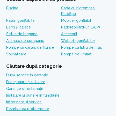
Piscine
Cada cu hidromasaj
PureSpa
Paturi gonflabile
Mobilier gonflabil
Bărci și caiace
Paddleboard-uri (SUP)
Seturi de leagăne
Accesorii
Animale de companie
Wetset (gonflabile)
Pompe cu cartuș de filtrare
Pompe cu filtru de nisip
Solinatoare
Pompe de umflat
Căutare după categorie
După service în garanție
Funcționare și utilizare
Garanție și reclamații
Instalare și punere în funcțiune
Întreținere și service
Rezolvarea problemelor