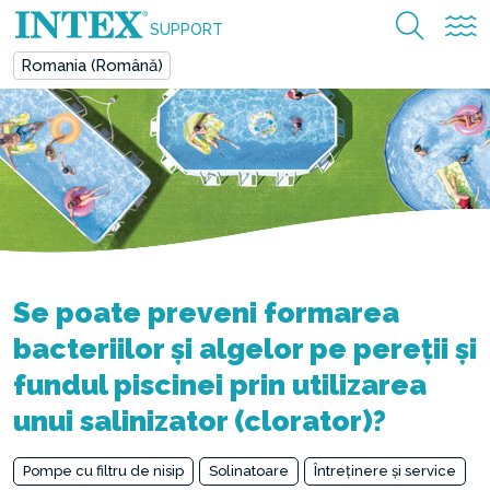
SUPPORT
Romania (Română)
Se poate preveni formarea
bacteriilor și algelor pe pereții și
fundul piscinei prin utilizarea
unui salinizator (clorator)?
Pompe cu filtru de nisip
Solinatoare
Întreținere și service