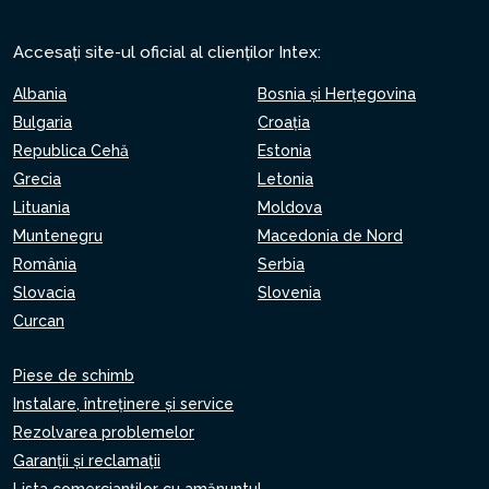
Accesați site-ul oficial al clienților Intex:
Albania
Bosnia și Herțegovina
Bulgaria
Croaţia
Republica Cehă
Estonia
Grecia
Letonia
Lituania
Moldova
Muntenegru
Macedonia de Nord
România
Serbia
Slovacia
Slovenia
Curcan
Piese de schimb
Instalare, întreținere și service
Rezolvarea problemelor
Garanții și reclamații