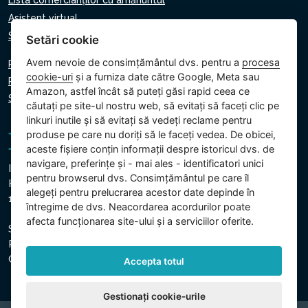
Lista comercianților cu amănuntul
Asistent virtual
Scrie-ne
Setări cookie
Avem nevoie de consimțământul dvs. pentru a
procesa
Politica de confidențialitate
cookie-uri
și a furniza date către Google, Meta sau
Politica privind cookie-urile
Amazon, astfel încât să puteți găsi rapid ceea ce
Setări cookie
căutați pe site-ul nostru web, să evitați să faceți clic pe
linkuri inutile și să evitați să vedeți reclame pentru
produse pe care nu doriți să le faceți vedea. De obicei,
aceste fișiere conțin informații despre istoricul dvs. de
navigare, preferințe și - mai ales - identificatori unici
Intex Trading, s.r.o.
pentru browserul dvs. Consimțământul pe care îl
Hradecká 2526/3
alegeți pentru prelucrarea acestor date depinde în
130 00 Praga 3 - Republica Cehă
întregime de dvs. Neacordarea acordurilor poate
afecta funcționarea site-ului și a serviciilor oferite.
Societatea este înregistrată la Tribunalul Municipal din
Praga, Secțiunea C, Insert 74759
CUI: 26150808, CIF: CZ26150808
Accepta totul
Gestionați cookie-urile