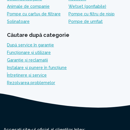
Animale de companie
Wetset (gonflabile)
Pompe cu cartuș de filtrare
Pompe cu filtru de nisip
Solinatoare
Pompe de umflat
Căutare după categorie
După service în garanție
Funcționare și utilizare
Garanție și reclamații
Instalare și punere în funcțiune
Întreținere și service
Rezolvarea problemelor
Accesați site-ul oficial al clienților Intex: