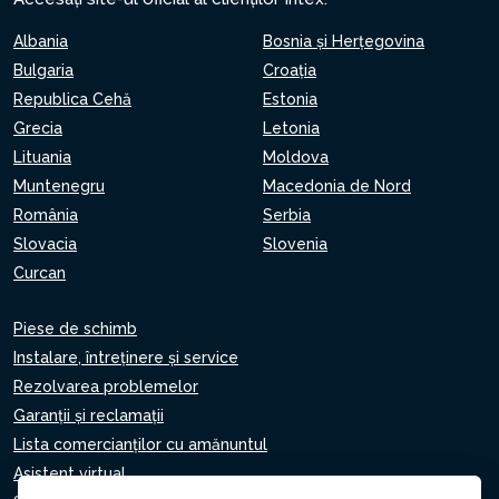
Albania
Bosnia și Herțegovina
Bulgaria
Croaţia
Republica Cehă
Estonia
Grecia
Letonia
Lituania
Moldova
Muntenegru
Macedonia de Nord
România
Serbia
Slovacia
Slovenia
Curcan
Piese de schimb
Instalare, întreținere și service
Rezolvarea problemelor
Garanții și reclamații
Lista comercianților cu amănuntul
Asistent virtual