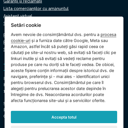
Garanții și reclamații
Lista comercianților cu amănuntul
Asistent virtual
Scrie-ne
Setări cookie
Avem nevoie de consimțământul dvs. pentru a
procesa
Politica de confidențialitate
cookie-uri
și a furniza date către Google, Meta sau
Politica privind cookie-urile
Amazon, astfel încât să puteți găsi rapid ceea ce
Setări cookie
căutați pe site-ul nostru web, să evitați să faceți clic pe
linkuri inutile și să evitați să vedeți reclame pentru
produse pe care nu doriți să le faceți vedea. De obicei,
aceste fișiere conțin informații despre istoricul dvs. de
navigare, preferințe și - mai ales - identificatori unici
Intex Trading, s.r.o.
pentru browserul dvs. Consimțământul pe care îl
Hradecká 2526/3
alegeți pentru prelucrarea acestor date depinde în
130 00 Praga 3 - Republica Cehă
întregime de dvs. Neacordarea acordurilor poate
afecta funcționarea site-ului și a serviciilor oferite.
Societatea este înregistrată la Tribunalul Municipal din
Praga, Secțiunea C, Insert 74759
CUI: 26150808, CIF: CZ26150808
Accepta totul