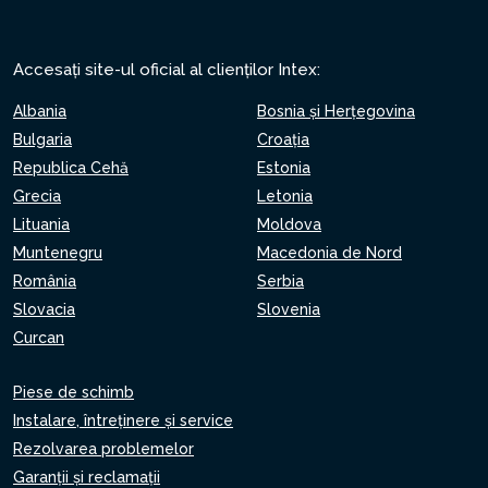
Accesați site-ul oficial al clienților Intex:
Albania
Bosnia și Herțegovina
Bulgaria
Croaţia
Republica Cehă
Estonia
Grecia
Letonia
Lituania
Moldova
Muntenegru
Macedonia de Nord
România
Serbia
Slovacia
Slovenia
Curcan
Piese de schimb
Instalare, întreținere și service
Rezolvarea problemelor
Garanții și reclamații