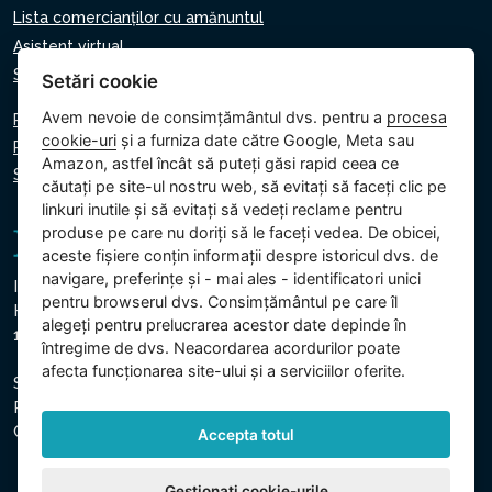
Lista comercianților cu amănuntul
Asistent virtual
Scrie-ne
Setări cookie
Avem nevoie de consimțământul dvs. pentru a
procesa
Politica de confidențialitate
cookie-uri
și a furniza date către Google, Meta sau
Politica privind cookie-urile
Amazon, astfel încât să puteți găsi rapid ceea ce
Setări cookie
căutați pe site-ul nostru web, să evitați să faceți clic pe
linkuri inutile și să evitați să vedeți reclame pentru
produse pe care nu doriți să le faceți vedea. De obicei,
aceste fișiere conțin informații despre istoricul dvs. de
navigare, preferințe și - mai ales - identificatori unici
Intex Trading, s.r.o.
pentru browserul dvs. Consimțământul pe care îl
Hradecká 2526/3
alegeți pentru prelucrarea acestor date depinde în
130 00 Praga 3 - Republica Cehă
întregime de dvs. Neacordarea acordurilor poate
afecta funcționarea site-ului și a serviciilor oferite.
Societatea este înregistrată la Tribunalul Municipal din
Praga, Secțiunea C, Insert 74759
CUI: 26150808, CIF: CZ26150808
Accepta totul
Gestionați cookie-urile