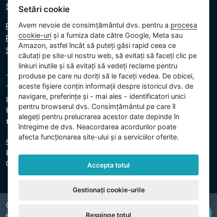
Scrie-ne
Setări cookie
Avem nevoie de consimțământul dvs. pentru a
procesa
Politica de confidențialitate
cookie-uri
și a furniza date către Google, Meta sau
Politica privind cookie-urile
Amazon, astfel încât să puteți găsi rapid ceea ce
Setări cookie
căutați pe site-ul nostru web, să evitați să faceți clic pe
linkuri inutile și să evitați să vedeți reclame pentru
produse pe care nu doriți să le faceți vedea. De obicei,
aceste fișiere conțin informații despre istoricul dvs. de
navigare, preferințe și - mai ales - identificatori unici
Intex Trading, s.r.o.
pentru browserul dvs. Consimțământul pe care îl
Hradecká 2526/3
alegeți pentru prelucrarea acestor date depinde în
130 00 Praga 3 - Republica Cehă
întregime de dvs. Neacordarea acordurilor poate
afecta funcționarea site-ului și a serviciilor oferite.
Societatea este înregistrată la Tribunalul Municipal din
Praga, Secțiunea C, Insert 74759
CUI: 26150808, CIF: CZ26150808
Accepta totul
Gestionați cookie-urile
Copyright © 2026 INTEX TRADING s.r.o. Všechna
Respinge totul
právavyhrazena.