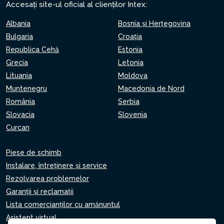
Accesați site-ul oficial al clienților Intex:
Albania
Bosnia și Herțegovina
Bulgaria
Croaţia
Republica Cehă
Estonia
Grecia
Letonia
Lituania
Moldova
Muntenegru
Macedonia de Nord
România
Serbia
Slovacia
Slovenia
Curcan
Piese de schimb
Instalare, întreținere și service
Rezolvarea problemelor
Garanții și reclamații
Lista comercianților cu amănuntul
Asistent virtual