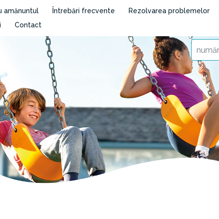
cu amănuntul
Întrebări frecvente
Rezolvarea problemelor
i
Contact