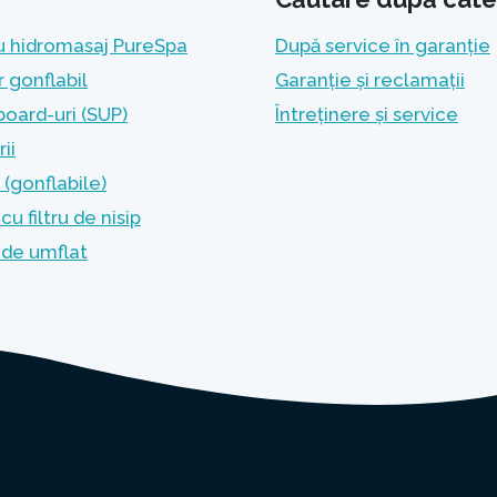
u hidromasaj PureSpa
După service în garanție
r gonflabil
Garanție și reclamații
oard-uri (SUP)
Întreținere și service
ii
(gonflabile)
u filtru de nisip
de umflat