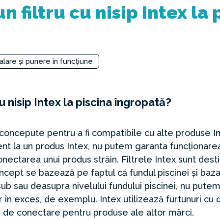
 filtru cu nisip Intex la 
alare și punere în funcțiune
u nisip Intex la piscina îngropată?
concepute pentru a fi compatibile cu alte produse In
nt la un produs Intex, nu putem garanta funcționarea
ectarea unui produs străin. Filtrele Intex sunt destin
ncept se bazează pe faptul că fundul piscinei și baza
l sub sau deasupra nivelului fundului piscinei, nu pute
r în exces, de exemplu. Intex utilizează furtunuri cu 
e conectare pentru produse ale altor mărci.