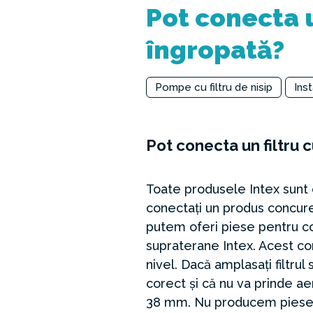
Pot conecta un
îngropată?
Pompe cu filtru de nisip
Inst
Pot conecta un filtru c
Toate produsele Intex sunt 
conectați un produs concure
putem oferi piese pentru con
supraterane Intex. Acest co
nivel. Dacă amplasați filtru
corect și că nu va prinde ae
38 mm. Nu producem piese d