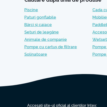
Piscine
Cada c
Paturi gonflabile
Mobilie
Bărci și caiace
Paddleb
Seturi de leagăne
Accesor
Animale de companie
Wetset 
Pompe cu cartuș de filtrare
Pompe c
Solinatoare
Pompe 
Accesați site-ul oficial al clienților Intex: