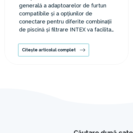
generală a adaptoarelor de furtun
compatibile și a opțiunilor de
conectare pentru diferite combinații
de piscină și filtrare INTEX va facilita
instalarea corectă, inclusiv montarea
skimmer-ului și utilizarea
Citește articolul complet
adaptoarelor A și B.
Căutare după cate