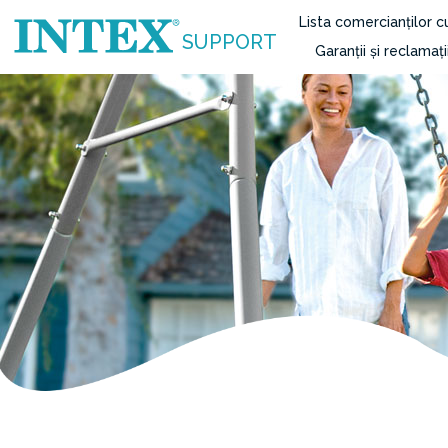
Lista comercianților 
SUPPORT
Garanții și reclamați