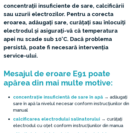
concentrații insuficiente de sare, calcificării
sau uzurii electrozilor. Pentru a corecta
eroarea, adăugați sare, curățați sau înlocuiți
electrodul și asigurați-vă că temperatura
apei nu scade sub 10°C. Dacă problema
persistă, poate fi necesară intervenția
service-ului.
Mesajul de eroare E91 poate
apărea din mai multe motive:
concentrație insuficientă de sare în apă
→ adăugați
sare în apă la nivelul necesar conform instrucțiunilor din
manual
calcificarea electrodului salinatorului
→ curățați
electrodul cu oțet conform instrucțiunilor din manua