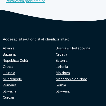
Rezolvarea problemelor
Accesați site-ul oficial al clienților Intex:
Albania
Bosnia și Herțegovina
Bulgaria
Croaţia
Republica Cehă
Estonia
Grecia
Letonia
Lituania
Moldova
Muntenegru
Macedonia de Nord
România
Serbia
Slovacia
Slovenia
Curcan