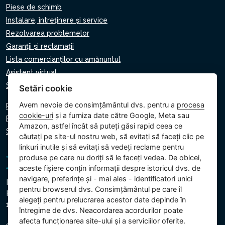
Piese de schimb
Instalare, întreținere și service
Rezolvarea problemelor
Garanții și reclamații
Lista comercianților cu amănuntul
Asistent virtual
Scrie-ne
Setări cookie
Avem nevoie de consimțământul dvs. pentru a
procesa
Politica de confidențialitate
cookie-uri
și a furniza date către Google, Meta sau
Politica privind cookie-urile
Amazon, astfel încât să puteți găsi rapid ceea ce
Setări cookie
căutați pe site-ul nostru web, să evitați să faceți clic pe
linkuri inutile și să evitați să vedeți reclame pentru
produse pe care nu doriți să le faceți vedea. De obicei,
aceste fișiere conțin informații despre istoricul dvs. de
navigare, preferințe și - mai ales - identificatori unici
Intex Trading, s.r.o.
pentru browserul dvs. Consimțământul pe care îl
Hradecká 2526/3
alegeți pentru prelucrarea acestor date depinde în
130 00 Praga 3 - Republica Cehă
întregime de dvs. Neacordarea acordurilor poate
afecta funcționarea site-ului și a serviciilor oferite.