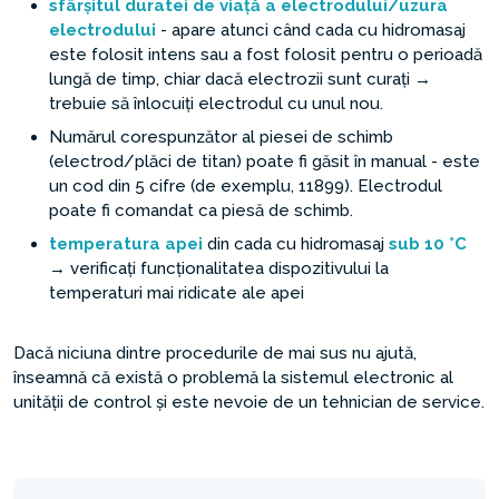
sfârșitul duratei de viață a electrodului/uzura
electrodului
- apare atunci când cada cu hidromasaj
este folosit intens sau a fost folosit pentru o perioadă
lungă de timp, chiar dacă electrozii sunt curați →
trebuie să înlocuiți electrodul cu unul nou.
Numărul corespunzător al piesei de schimb
(electrod/plăci de titan) poate fi găsit în manual - este
un cod din 5 cifre (de exemplu, 11899). Electrodul
poate fi comandat ca piesă de schimb.
temperatura apei
din cada cu hidromasaj
sub 10 °C
→ verificați funcționalitatea dispozitivului la
temperaturi mai ridicate ale apei
Dacă niciuna dintre procedurile de mai sus nu ajută,
înseamnă că există o problemă la sistemul electronic al
unității de control și este nevoie de un tehnician de service.