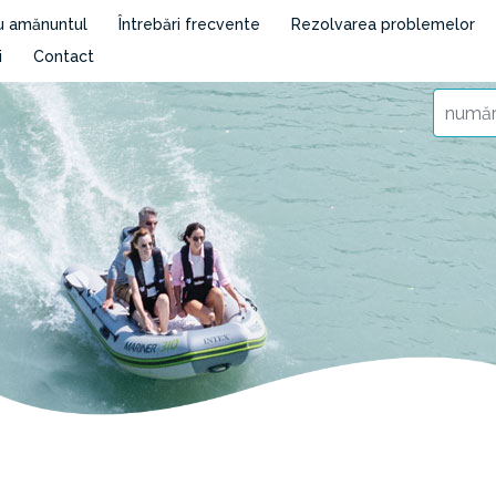
cu amănuntul
Întrebări frecvente
Rezolvarea problemelor
i
Contact