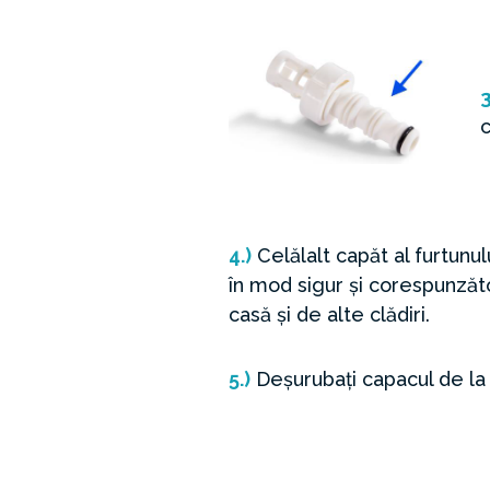
3
c
4.)
Celălalt capăt al furtunul
în mod sigur și corespunzăt
casă și de alte clădiri.
5.)
Deșurubați capacul de la 