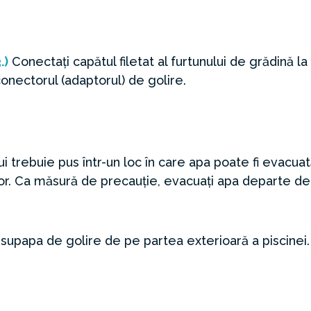
.)
Conectați capătul filetat al furtunului de grădină la
onectorul (adaptorul) de golire.
ui trebuie pus într-un loc în care apa poate fi evacua
or. Ca măsură de precauție, evacuați apa departe de
supapa de golire de pe partea exterioară a piscinei.