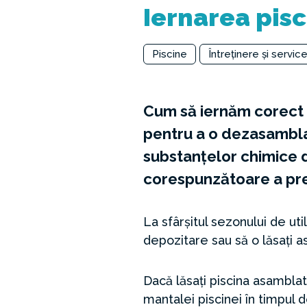
Iernarea pisc
Piscine
Întreținere și servic
Cum să iernăm corect o
pentru a o dezasambla 
substanțelor chimice 
corespunzătoare a prel
La sfârșitul sezonului de uti
depozitare sau să o lăsați a
Dacă lăsați piscina asamblată
mantalei piscinei în timpul d