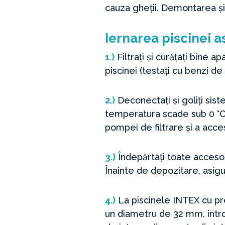
cauza gheții. Demontarea și
Iernarea piscinei 
1.)
Filtrați și curățați bine 
piscinei (testați cu benzi de
2.)
Deconectați și goliți siste
temperatura scade sub 0 °C
pompei de filtrare și a acces
3.)
Îndepărtați toate acceso
Înainte de depozitare, asigu
4.)
La piscinele INTEX cu pr
un diametru de 32 mm, intr