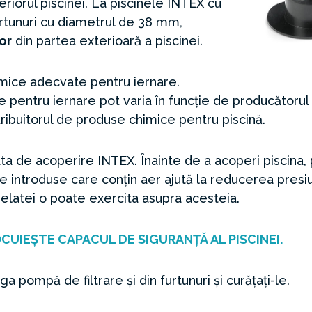
eriorul piscinei. La piscinele INTEX cu
rtunuri cu diametrul de 38 mm,
or
din partea exterioară a piscinei.
mice adecvate pentru iernare.
pentru iernare pot varia în funcție de producătorul
tribuitorul de produse chimice pentru piscină.
ata de acoperire INTEX. Înainte de a acoperi piscina, 
le introduse care conțin aer ajută la reducerea presi
latei o poate exercita asupra acesteia.
CUIEȘTE CAPACUL DE SIGURANȚĂ AL PISCINEI.
ga pompă de filtrare și din furtunuri și curățați-le.