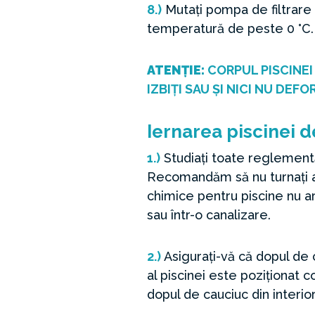
8.)
Mutați pompa de filtrare și
temperatură de peste 0 °C.
ATENȚIE:
CORPUL PISCINEI
IZBIȚI SAU ȘI NICI NU DEFO
Iernarea piscinei 
1.)
Studiați toate reglementă
Recomandăm să nu turnați ap
chimice pentru piscine nu ar
sau într-o canalizare.
2.)
Asigurați-vă că dopul de 
al piscinei este poziționat 
dopul de cauciuc din interior