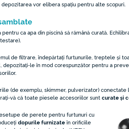
 depozitarea vor elibera spațiu pentru alte scopuri.
asamblate
apa pentru ca apa din piscină să rămână curată. Echilib
 testare).
mul de filtrare, îndepărtați furtunurile, treptele și t
, depozitați-le în mod corespunzător pentru a preve
oriilor.
riile (de exemplu, skimmer, pulverizator) conectate
rați-vă că toate piesele accesoriilor sunt
curate și 
esetupe de perete pentru furtunuri cu
oduceți
dopurile furnizate
în orificiile