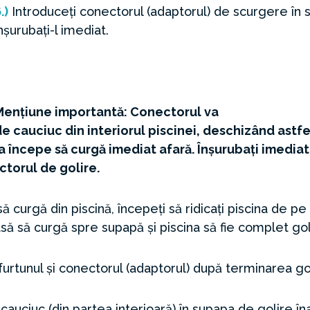
.)
Introduceți conectorul (adaptorul) de scurgere în s
nșurubați-l imediat.
Menţiune importantă: Conectorul va
cauciuc din interiorul piscinei, deschizând astfe
a începe să curgă imediat afară. Înșurubați imediat
ctorul de golire.
 curgă din piscină, începeți să ridicați piscina de p
asă să curgă spre supapă și piscina să fie complet gol
rtunul și conectorul (adaptorul) după terminarea goli
cauciuc (din partea interioară) în supapa de golire î