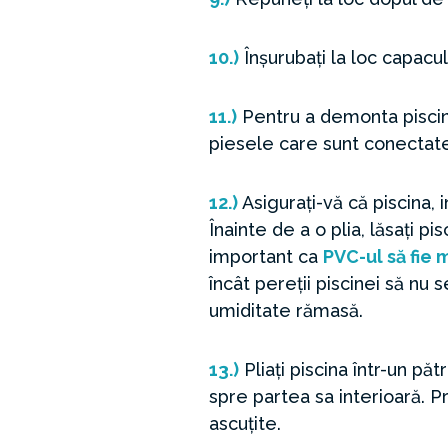
10.)
Înșurubați la loc capacu
11.)
Pentru a demonta piscina,
piesele care sunt conectate 
12.)
Asigurați-vă că piscina,
Înainte de a o plia, lăsați 
important ca
PVC-ul să fie 
încât pereții piscinei să nu 
umiditate rămasă.
13.)
Pliați piscina într-un pă
spre partea sa interioară. P
ascuțite.