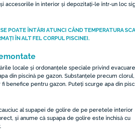
 accesoriile în interior și depozitați-le într-un loc sig
 SE POATE ÎNTĂRI ATUNCI CÂND TEMPERATURA SCADE
RMAȚI ÎN ALT FEL CORPUL PISCINEI.
demontate
rile locale și ordonanțele speciale privind evacuarea
a din piscină pe gazon. Substanțele precum clorul,
 fi benefice pentru gazon. Puteți scurge apa din pisc
cauciuc al supapei de golire de pe peretele interior
corect, și anume că supapa de golire este închisă cu
.