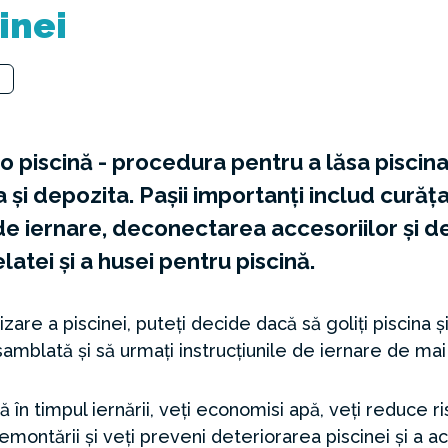
inei
e
 piscină - procedura pentru a lăsa piscin
și depozita. Pașii importanți includ cură
de iernare, deconectarea accesoriilor și d
atei și a husei pentru piscină.
lizare a piscinei, puteți decide dacă să goliți piscina
samblată și să urmați instrucțiunile de iernare de mai 
 în timpul iernării, veți economisi apă, veți reduce r
emontării și veți preveni deteriorarea piscinei și a a