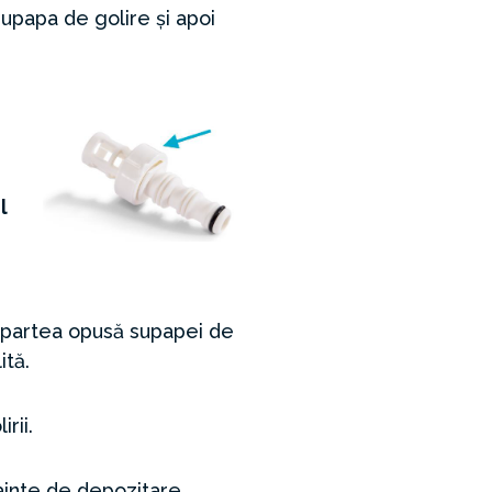
upapa de golire și apoi
l
e partea opusă supapei de
ită.
rii.
nainte de depozitare.