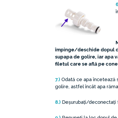
6
î
împinge/deschide dopul de 
supapa de golire, iar apa v
filetul care se află pe cone
7.)
Odată ce apa încetează să
golire, astfel încât apa răm
8.)
Deșurubați/deconectați fu
9.)
Repuneți la loc dopul de 