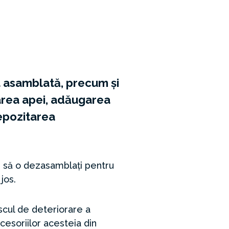
a asamblată, precum și
țarea apei, adăugarea
epozitarea
 și să o dezasamblați pentru
jos.
iscul de deteriorare a
ccesoriilor acesteia din