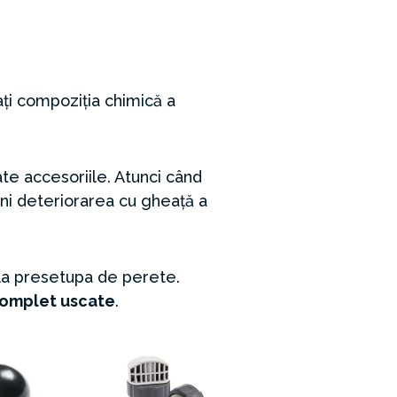
rați compoziția chimică a
oate accesoriile. Atunci când
ni deteriorarea cu gheață a
 la presetupa de perete.
complet uscate
.