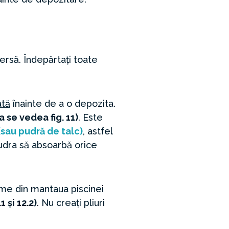
versă. Îndepărtați toate
ată
înainte de a o depozita.
(a se vedea fig. 11)
. Este
(sau pudră de talc)
, astfel
 pudra să absoarbă orice
sime din mantaua piscinei
1 și 12.2)
. Nu creați pliuri