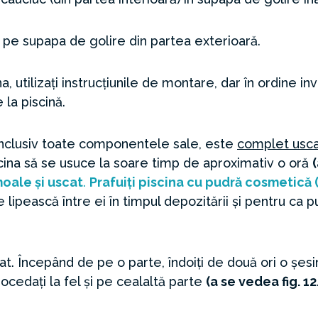
l pe supapa de golire din partea exterioară.
 utilizați instrucțiunile de montare, dar în ordine in
la piscină.
 inclusiv toate componentele sale, este
complet usc
piscina să se usuce la soare timp de aproximativ o oră
moale și uscat
.
Prafuiți piscina cu pudră cosmetică 
se lipească între ei în timpul depozitării și pentru ca
trat. Începând de pe o parte, îndoiți de două ori o șe
rocedați la fel și pe cealaltă parte
(a se vedea fig. 12.