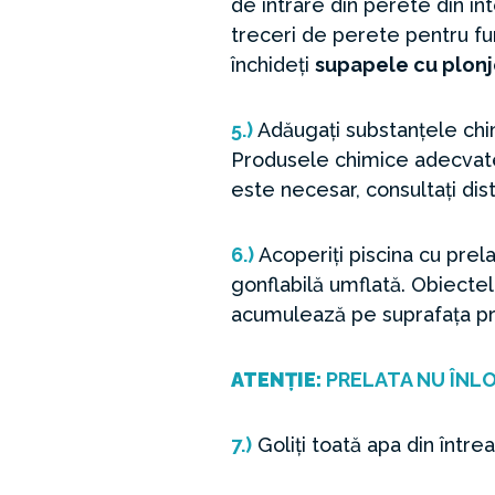
de intrare din perete din int
treceri de perete pentru fu
închideți
supapele cu plonj
5.)
Adăugați substanțele chi
Produsele chimice adecvate 
este necesar, consultați dis
6.)
Acoperiți piscina cu prel
gonflabilă umflată. Obiecte
acumulează pe suprafața pre
ATENȚIE:
PRELATA NU ÎNLO
7.)
Goliți toată apa din întrea