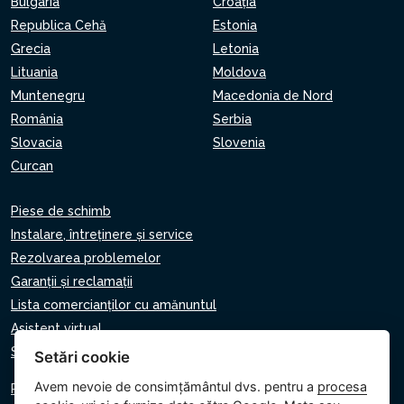
Bulgaria
Croaţia
Republica Cehă
Estonia
Grecia
Letonia
Lituania
Moldova
Muntenegru
Macedonia de Nord
România
Serbia
Slovacia
Slovenia
Curcan
Piese de schimb
Instalare, întreținere și service
Rezolvarea problemelor
Garanții și reclamații
Lista comercianților cu amănuntul
Asistent virtual
Scrie-ne
Setări cookie
Avem nevoie de consimțământul dvs. pentru a
procesa
Politica de confidențialitate