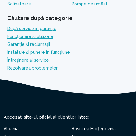
Solinatoare
Pompe de umflat
Căutare după categorie
După service în garanție
Funcționare și utilizare
Garanție și reclamații
Instalare și punere în funcțiune
Întreținere și service
Rezolvarea problemelor
Accesați site-ul oficial al clienților Intex:
Albania
Bosnia și Herțegovina