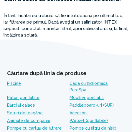
În lanț, încălzirea trebuie să fie întotdeauna pe ultimul loc,
iar filtrarea pe primul. Dacă aveți și un salinizator INTEX
separat, conectați mai întâi filtrul, apoi salinizatorul și, la final,
încălzirea solară.
Căutare după linia de produse
Piscine
Cada cu hidromasaj
PureSpa
Paturi gonflabile
Mobilier gonflabil
Bărci și caiace
Paddleboard-uri (SUP)
Seturi de leagăne
Accesorii
Animale de companie
Wetset (gonflabile)
Pompe cu cartuș de filtrare
Pompe cu filtru de nisip