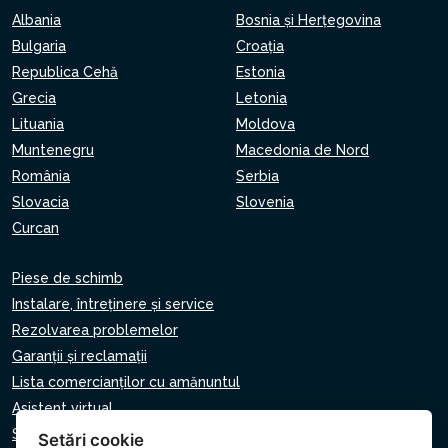
Albania
Bosnia și Herțegovina
Bulgaria
Croaţia
Republica Cehă
Estonia
Grecia
Letonia
Lituania
Moldova
Muntenegru
Macedonia de Nord
România
Serbia
Slovacia
Slovenia
Curcan
Piese de schimb
Instalare, întreținere și service
Rezolvarea problemelor
Garanții și reclamații
Lista comercianților cu amănuntul
Asistent virtual
Scrie-ne
Setări cookie