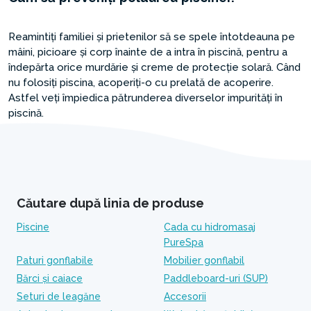
Reamintiți familiei și prietenilor să se spele întotdeauna pe
mâini, picioare și corp înainte de a intra în piscină, pentru a
îndepărta orice murdărie și creme de protecție solară. Când
nu folosiți piscina, acoperiți-o cu prelată de acoperire.
Astfel veți împiedica pătrunderea diverselor impurități în
piscină.
Căutare după linia de produse
Piscine
Cada cu hidromasaj
PureSpa
Paturi gonflabile
Mobilier gonflabil
Bărci și caiace
Paddleboard-uri (SUP)
Seturi de leagăne
Accesorii