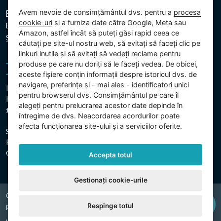
Avem nevoie de consimțământul dvs. pentru a
procesa
Politica de confidențialitate
cookie-uri
și a furniza date către Google, Meta sau
Politica privind cookie-urile
Amazon, astfel încât să puteți găsi rapid ceea ce
Setări cookie
căutați pe site-ul nostru web, să evitați să faceți clic pe
linkuri inutile și să evitați să vedeți reclame pentru
produse pe care nu doriți să le faceți vedea. De obicei,
aceste fișiere conțin informații despre istoricul dvs. de
navigare, preferințe și - mai ales - identificatori unici
Intex Trading, s.r.o.
pentru browserul dvs. Consimțământul pe care îl
Hradecká 2526/3
alegeți pentru prelucrarea acestor date depinde în
130 00 Praga 3 - Republica Cehă
întregime de dvs. Neacordarea acordurilor poate
afecta funcționarea site-ului și a serviciilor oferite.
Societatea este înregistrată la Tribunalul Municipal din
Praga, Secțiunea C, Insert 74759
CUI: 26150808, CIF: CZ26150808
Accepta totul
Gestionați cookie-urile
Copyright © 2026 INTEX TRADING s.r.o. Všechna
Respinge totul
právavyhrazena.