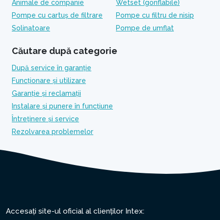
Animale de companie
Wetset (gonflabile)
Pompe cu cartuș de filtrare
Pompe cu filtru de nisip
Solinatoare
Pompe de umflat
Căutare după categorie
După service în garanție
Funcționare și utilizare
Garanție și reclamații
Instalare și punere în funcțiune
Întreținere și service
Rezolvarea problemelor
Accesați site-ul oficial al clienților Intex: