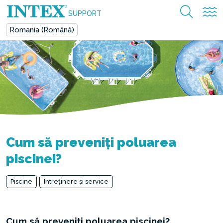
SUPPORT
Romania (Română)
Cum să preveniți poluarea
piscinei?
Piscine
Întreținere și service
Cum să preveniți poluarea piscinei?