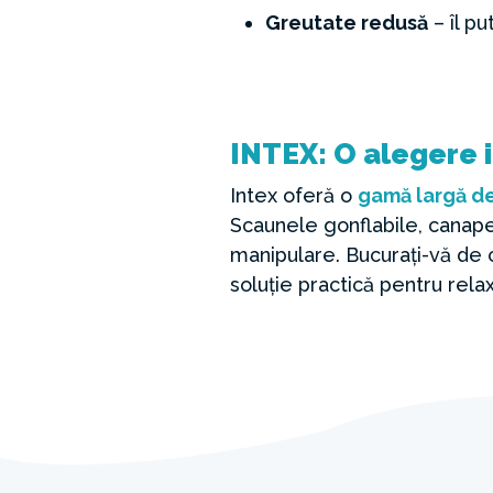
Greutate redusă
– îl pu
INTEX: O alegere i
Intex oferă o
gamă largă de
Scaunele gonflabile, canape
manipulare. Bucurați-vă de co
soluție practică pentru relax