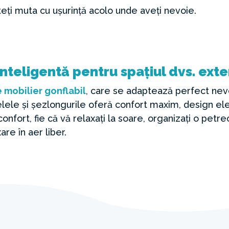
teți muta cu ușurință acolo unde aveți nevoie.
nteligentă pentru spațiul dvs. exte
 mobilier gonflabil
, care se adaptează perfect nev
lele și șezlongurile oferă confort maxim, design eleg
nfort, fie că vă relaxați la soare, organizați o petre
are în aer liber.