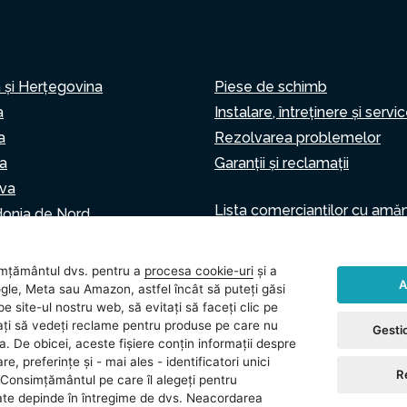
 și Herțegovina
Piese de schimb
a
Instalare, întreținere și servi
a
Rezolvarea problemelor
a
Garanții și reclamații
va
Lista comercianților cu amă
onia de Nord
Asistent virtual
Scrie-ne
ia
mțământul dvs. pentru a
procesa cookie-uri
și a
A
gle, Meta sau Amazon, astfel încât să puteți găsi
e site-ul nostru web, să evitați să faceți clic pe
vitați să vedeți reclame pentru produse pe care nu
Gestio
ea. De obicei, aceste fișiere conțin informații despre
 cookie-urile
Setări cookie
re, preferințe și - mai ales - identificatori unici
R
Consimțământul pe care îl alegeți pentru
ate depinde în întregime de dvs. Neacordarea