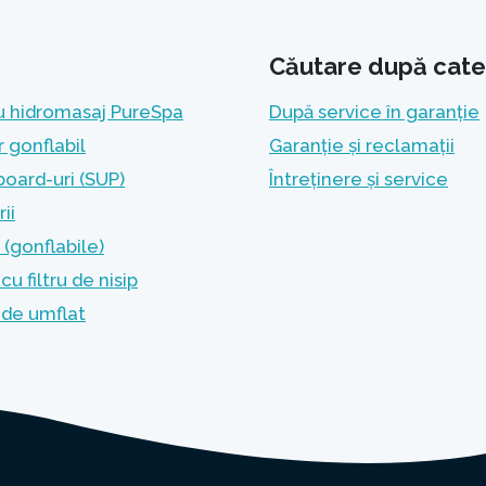
Căutare după cate
u hidromasaj PureSpa
După service în garanție
r gonflabil
Garanție și reclamații
oard-uri (SUP)
Întreținere și service
ii
(gonflabile)
u filtru de nisip
de umflat