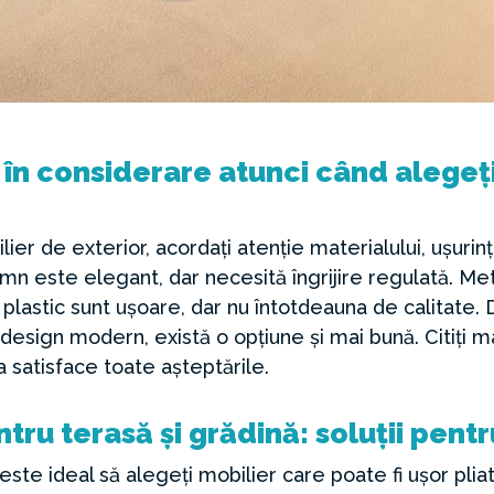
i în considerare atunci când alegeț
lier de exterior, acordați atenție materialului, ușurin
lemn este elegant, dar necesită îngrijire regulată. Met
n plastic sunt ușoare, dar nu întotdeauna de calitate.
i design modern, există o opțiune și mai bună. Citiți m
a satisface toate așteptările.
ntru terasă și grădină: soluții pent
 este ideal să alegeți mobilier care poate fi ușor pliat