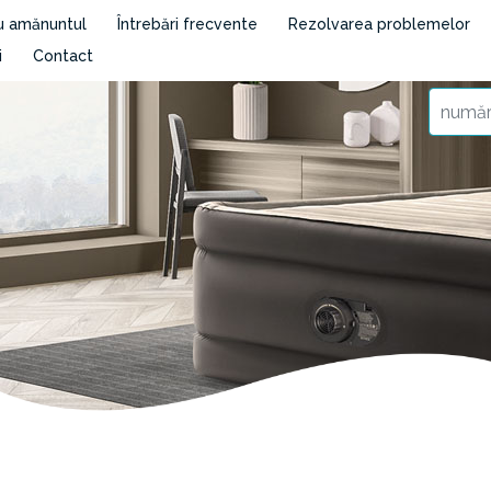
cu amănuntul
Întrebări frecvente
Rezolvarea problemelor
i
Contact