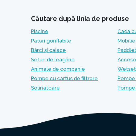
Căutare după linia de produse
Piscine
Cada c
Paturi gonflabile
Mobilie
Bărci și caiace
Paddleb
Seturi de leagăne
Accesor
Animale de companie
Wetset 
Pompe cu cartuș de filtrare
Pompe c
Solinatoare
Pompe 