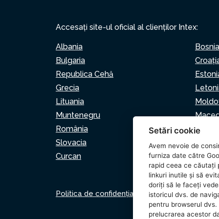
Accesați site-ul oficial al clienților Intex:
Albania
Bosnia
Bulgaria
Croaţi
Republica Cehă
Estoni
Grecia
Letoni
Lituania
Moldo
Muntenegru
Maced
România
Serbia
Setări cookie
Slovacia
Sloven
Avem nevoie de consi
Curcan
furniza date către Goo
rapid ceea ce căutați p
linkuri inutile și să e
doriți să le faceți ved
Politica de confidențialitate
Politica privind
istoricul dvs. de naviga
pentru browserul dvs. 
prelucrarea acestor d