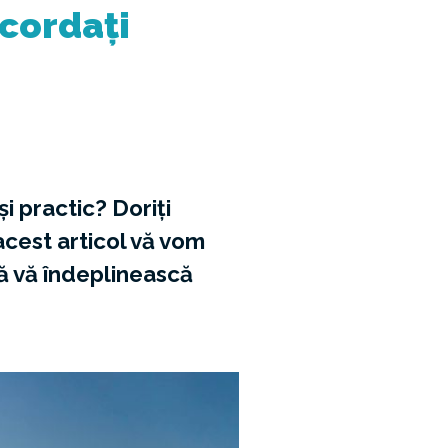
Acordați
i practic? Doriți
 acest articol vă vom
să vă îndeplinească