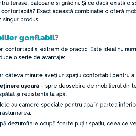
ru terase, balcoane și grădini. Și ce dacă există o s
confortabilă? Exact această combinație o oferă mobi
un singur produs.
ilier gonflabil?
r, confortabil și extrem de practic. Este ideal nu numa
Aduce o serie de avantaje:
ar câteva minute aveți un spațiu confortabil pentru a 
reținere ușoară
– spre deosebire de mobilierul din le
pălat și rezistentă la apă.
le au camere speciale pentru apă în partea inferio
 răsturnarea.
pă dezumflare ocupă foarte puțin spațiu, ceea ce veți