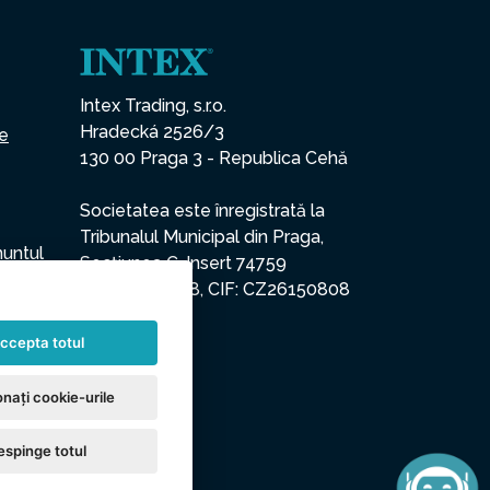
Intex Trading, s.r.o.
Hradecká 2526/3
ce
130 00 Praga 3 - Republica Cehă
Societatea este înregistrată la
Tribunalul Municipal din Praga,
nuntul
Secțiunea C, Insert 74759
CUI: 26150808, CIF: CZ26150808
ccepta totul
nați cookie-urile
espinge totul