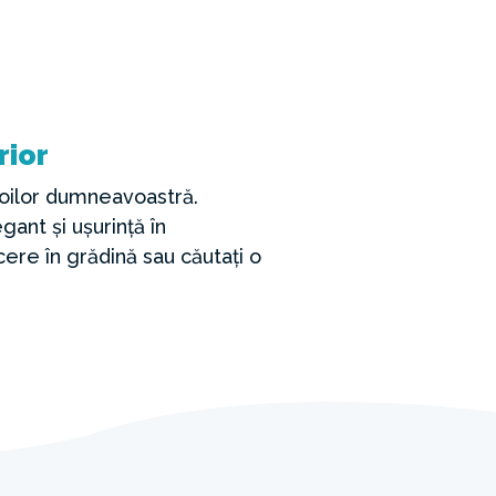
rior
oilor dumneavoastră.
ant și ușurință în
cere în grădină sau căutați o