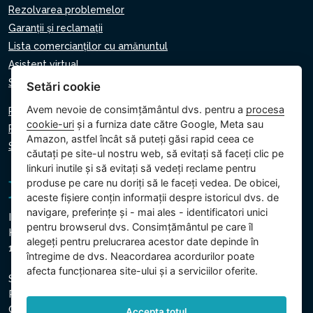
Rezolvarea problemelor
Garanții și reclamații
Lista comercianților cu amănuntul
Asistent virtual
Scrie-ne
Setări cookie
Avem nevoie de consimțământul dvs. pentru a
procesa
Politica de confidențialitate
cookie-uri
și a furniza date către Google, Meta sau
Politica privind cookie-urile
Amazon, astfel încât să puteți găsi rapid ceea ce
Setări cookie
căutați pe site-ul nostru web, să evitați să faceți clic pe
linkuri inutile și să evitați să vedeți reclame pentru
produse pe care nu doriți să le faceți vedea. De obicei,
aceste fișiere conțin informații despre istoricul dvs. de
navigare, preferințe și - mai ales - identificatori unici
Intex Trading, s.r.o.
pentru browserul dvs. Consimțământul pe care îl
Hradecká 2526/3
alegeți pentru prelucrarea acestor date depinde în
130 00 Praga 3 - Republica Cehă
întregime de dvs. Neacordarea acordurilor poate
afecta funcționarea site-ului și a serviciilor oferite.
Societatea este înregistrată la Tribunalul Municipal din
Praga, Secțiunea C, Insert 74759
CUI: 26150808, CIF: CZ26150808
Accepta totul