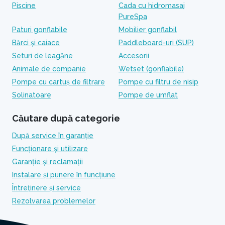
Piscine
Cada cu hidromasaj
PureSpa
Paturi gonflabile
Mobilier gonflabil
Bărci și caiace
Paddleboard-uri (SUP)
Seturi de leagăne
Accesorii
Animale de companie
Wetset (gonflabile)
Pompe cu cartuș de filtrare
Pompe cu filtru de nisip
Solinatoare
Pompe de umflat
Căutare după categorie
După service în garanție
Funcționare și utilizare
Garanție și reclamații
Instalare și punere în funcțiune
Întreținere și service
Rezolvarea problemelor